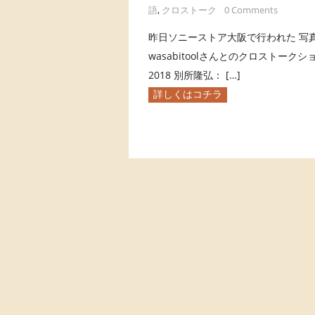
語
,
クロストーク
0 Comments
昨日ソニーストア大阪で行われた 写
wasabitoolさんとのクロストークショ
2018 別所隆弘： […]
詳しくはコチラ