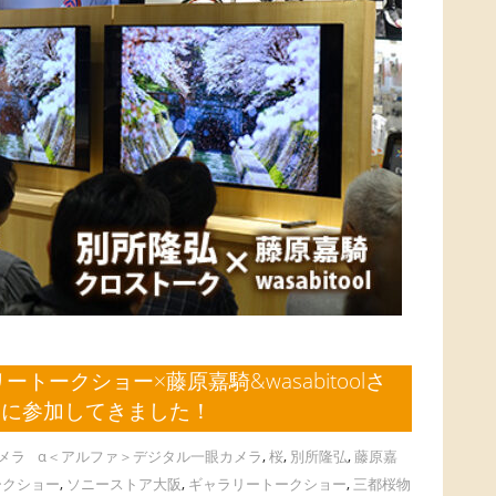
トークショー×藤原嘉騎&wasabitoolさ
ーに参加してきました！
メラ
α＜アルファ＞デジタル一眼カメラ
,
桜
,
別所隆弘
,
藤原嘉
ークショー
,
ソニーストア大阪
,
ギャラリートークショー
,
三都桜物