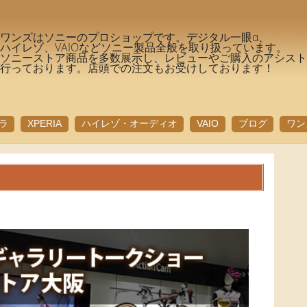
ワンズはソニーのプロショップです。デジタル一眼α、
ハイレゾ、VAIOなどソニー製品全般を取り扱っています。
ソニーストア商品を多数展示し、レビューやご購入のアシス
行っております。店頭での注文もお受けしております！
ラ
XPERIA
ハイレゾ・オーディオ
VAIO
ブログ
ワン