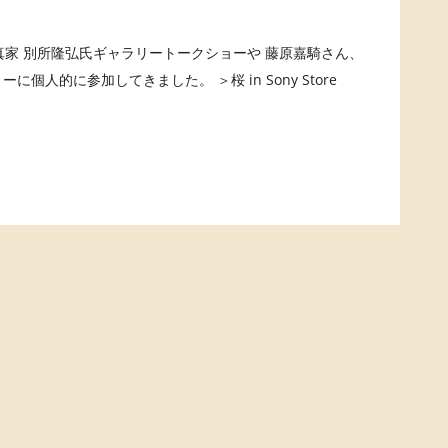
真家 別所隆弘氏ギャラリートークショーや 藤原嘉騎さん、
ーに個人的に参加してきました。 ＞桜 in Sony Store