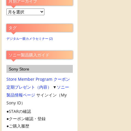
月別アーカイブ
月
別
ア
タグ
ー
カ
デジタル一眼カメラセミナー
(2)
イ
ブ
ソニー製品購入ガイド
Sony Store
Store Member Program
クーポン
定期プレゼント（内容）
▼
ソニー
製品情報ページ
サインイン（My
Sony ID）
STARの確認
クーポン確認・登録
ご購入履歴