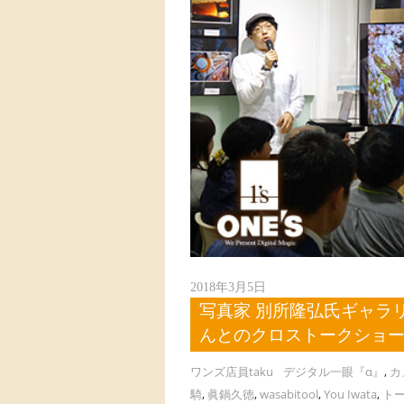
2018年3月5日
写真家 別所隆弘氏ギャラリー
んとのクロストークショ
ワンズ店員taku
デジタル一眼『α』
,
カ
騎
,
眞鍋久徳
,
wasabitool
,
You Iwata
,
ト