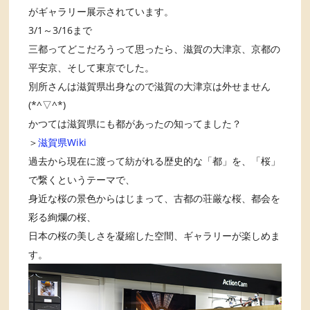
がギャラリー展示されています。
3/1～3/16まで
三都ってどこだろうって思ったら、滋賀の大津京、京都の
平安京、そして東京でした。
別所さんは滋賀県出身なので滋賀の大津京は外せません
(*^▽^*)
かつては滋賀県にも都があったの知ってました？
＞
滋賀県Wiki
過去から現在に渡って紡がれる歴史的な「都」を、「桜」
で繋くというテーマで、
身近な桜の景色からはじまって、古都の荘厳な桜、都会を
彩る絢爛の桜、
日本の桜の美しさを凝縮した空間、ギャラリーが楽しめま
す。