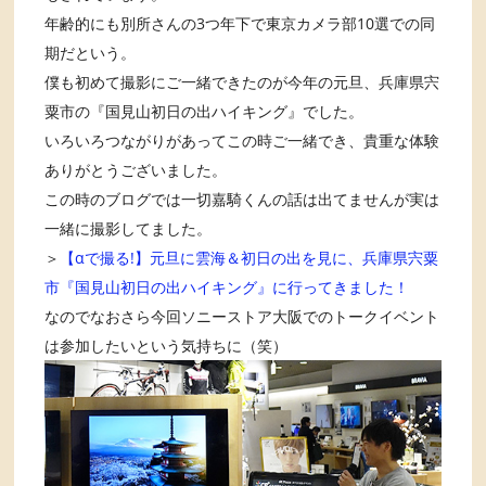
年齢的にも別所さんの3つ年下で東京カメラ部10選での同
期だという。
僕も初めて撮影にご一緒できたのが今年の元旦、兵庫県宍
粟市の『国見山初日の出ハイキング』でした。
いろいろつながりがあってこの時ご一緒でき、貴重な体験
ありがとうございました。
この時のブログでは一切嘉騎くんの話は出てませんが実は
一緒に撮影してました。
＞
【αで撮る!】元旦に雲海＆初日の出を見に、兵庫県宍粟
市『国見山初日の出ハイキング』に行ってきました！
なのでなおさら今回ソニーストア大阪でのトークイベント
は参加したいという気持ちに（笑）