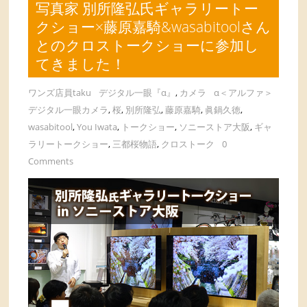
写真家 別所隆弘氏ギャラリートー
クショー×藤原嘉騎&wasabitoolさん
とのクロストークショーに参加し
てきました！
ワンズ店員taku
デジタル一眼『α』
,
カメラ
α＜アルファ＞
デジタル一眼カメラ
,
桜
,
別所隆弘
,
藤原嘉騎
,
眞鍋久徳
,
wasabitool
,
You Iwata
,
トークショー
,
ソニーストア大阪
,
ギャ
ラリートークショー
,
三都桜物語
,
クロストーク
0
Comments