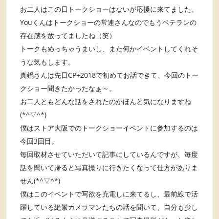
お二人はこの日トークショーはないが応援に来てました。
Youくんはトークショーの常連さんなのでもうベテランの
存在感を放ってましたね（笑）
トークもめっちゃうまいし、また何かイベントしてくれそ
うな気もします。
真鍋さんは先日CP+2018で初めてお話できて、今回のトー
クショー聞きたかったなぁ～。
お二人ともどんな話をされたのかほんと気になりますね
(*^▽^*)
僕はストア大阪でのトークショーイベントに参加するのは
今回3回目。
毎回取材させていただいて記事にしているんですが、毎度
話を聞いて帰ると写真撮りに行きたくなって仕方がありま
せん(*^▽^*)
僕はこのイベントで写欲を充電しに来てるし、最前線で活
躍している絶景カメラマンたちの話を聞いて、自分も少し