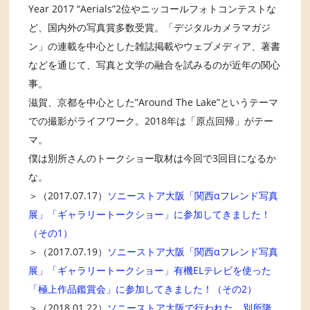
Year 2017 “Aerials”2位やニッコールフォトコンテストな
ど、国内外の写真賞多数受賞。「デジタルカメラマガジ
ン」の連載を中心とした雑誌掲載やウェブメディア、著書
などを通じて、写真と文学の融合を試みるのが近年の関心
事。
滋賀、京都を中心とした”Around The Lake”というテーマ
での撮影がライフワーク。2018年は「原点回帰」がテー
マ。
僕は別所さんのトークショー取材は今回で3回目になるか
な。
＞（2017.07.17）
ソニーストア大阪「関西αフレンド写真
展」「ギャラリートークショー」に参加してきました！
（その1）
＞（2017.07.19）
ソニーストア大阪「関西αフレンド写真
展」「ギャラリートークショー」有機ELテレビを使った
「極上作品鑑賞会」に参加してきました！（その2）
＞（2018.01.22）
ソニーストア大阪で行われた、別所隆