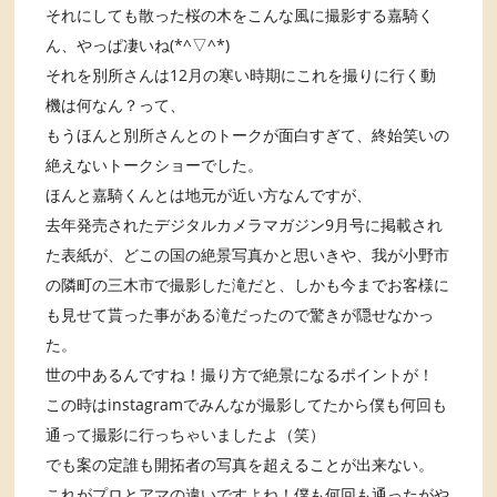
それにしても散った桜の木をこんな風に撮影する嘉騎く
ん、やっぱ凄いね(*^▽^*)
それを別所さんは12月の寒い時期にこれを撮りに行く動
機は何なん？って、
もうほんと別所さんとのトークが面白すぎて、終始笑いの
絶えないトークショーでした。
ほんと嘉騎くんとは地元が近い方なんですが、
去年発売されたデジタルカメラマガジン9月号に掲載され
た表紙が、どこの国の絶景写真かと思いきや、我が小野市
の隣町の三木市で撮影した滝だと、しかも今までお客様に
も見せて貰った事がある滝だったので驚きが隠せなかっ
た。
世の中あるんですね！撮り方で絶景になるポイントが！
この時はinstagramでみんなが撮影してたから僕も何回も
通って撮影に行っちゃいましたよ（笑）
でも案の定誰も開拓者の写真を超えることが出来ない。
これがプロとアマの違いですよね！僕も何回も通ったがや