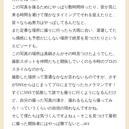
この写真を撮るためにやっぱり数時間待ったり、皆が見に
来る時間を避けて僅かなタイミングでそれを捉えたりと、
並々ならぬ努力はやっぱしてるんだなと。
また定番な場所に撮りに行ったら大雨に合い、退避してた
ら偶然にも予想だにしない場所で絶景を見つけたりという
エピソードも。
この写真の場所は真鍋さんがその時見つけたようでした。
撮影スポットを仲間たちと開拓していくのも今時のプロの
スタイルなのかな。
撮影した場所って普通なかなか言わないものですが、さす
がSNSからはじまってプロにまでなったカメラマンです！
すぐにSNSで拡散して誰でも撮りに行くようになるんだけ
ど、自分の撮った写真の凄さ、撮れるもんなら撮ってみ
ろ！っていうくらいの自信の現れなんですかね。
そして僕たちは気づくんですよねぇ～そこを見つけて最初
に撮った開拓者にはやっぱ勝てないと…orz