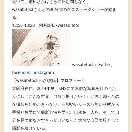
続いて、別所さんはさらに休む間もなく、
wasabitoolさんとの30分間のクロストークショーが始ま
る。
12:50-13:20 別所隆弘×wasabitool
wasabitool：
twitter
、
facebook
、
instagram
【wasabitool(わさび)氏】プロフィール
大阪府在住。2014年夏、SNSにて素敵な写真を目の当た
りにし『こんな世界、自分も撮りたい！』と強く願ったの
が撮影を始めたきっかけ。三脚やレリーズも無い状態から
手探り独学にて撮影方法を学ぶ。自然を、人を、そして自
分を見つめなおすきっかけとなった大切な自己表現として
撮影を続けている。