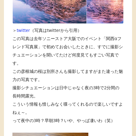
＞
twitter
（写真はtwitterから引用）
この写真は去年ソニーストア大阪でのイベント「関西αフ
レンド写真展」で初めてお会いしたときに、すでに撮影シ
チュエーションを聞いてたけど何度見てもすごい写真で
す。
この彦根城の桜は別所さんも撮影してますがまた違った魅
力の写真です。
撮影シチュエーションは日中じゃなく夜の3時で2分間の
長時間露光。
こういう情報も惜しみなく喋ってくれるので楽しいですよ
ねぇ～。
って夜中の3時？早朝3時？いや、やっぱ凄いわ（笑）