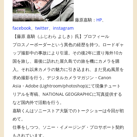
藤原嘉騎：
HP
、
facebook
、
twitter
、
instagram
【藤原 嘉騎（ふじわら よしき）氏】プロフィール
プロスノーボーダーという異色の経歴を持つ。ロードギャ
ップ撮影中の事故により引退。その後2年に渡り海外10カ
国を旅し、最後に訪れた屋久島での旅を機にカメラを購
入。それ以来カメラの魅力に引き込まれ、まだ見ぬ風景を
求め撮影を行う。デジタルカメラマガジン・Canon
Asia・Adobe (Lightroom/photoshop)にて現像チュート
リアルを寄稿、NATIONAL GEOGRAPHICに写真提供する
など国内外で活動を行う。
嘉騎くんはソニーストア大阪でのトークショーは今回が初
めて。
仕事をしつつ、ソニー・イメージング・プロサポート契約
もされています。