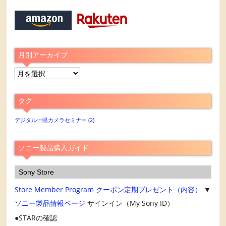
月別アーカイブ
月
別
ア
タグ
ー
カ
デジタル一眼カメラセミナー
(2)
イ
ブ
ソニー製品購入ガイド
Sony Store
Store Member Program
クーポン定期プレゼント（内容）
▼
ソニー製品情報ページ
サインイン（My Sony ID）
STARの確認