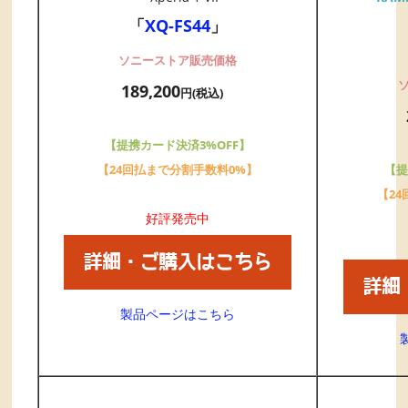
「
XQ-FS44
」
ソニーストア販売価格
189,200
円(税込)
【提携カード決済3%OFF】
【24回払まで分割手数料0%】
【提
【2
好評発売中
製品ページはこちら