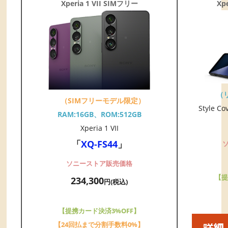
Xperia 1 VII SIMフリー
Xp
（
（SIMフリーモデル限定）
Style Co
RAM:16GB、ROM:512GB
Xperia 1 VII
「
XQ-FS44
」
ソニーストア販売価格
【提
234,300
円(税込)
【提携カード決済3%OFF】
【24回払まで分割手数料0%】