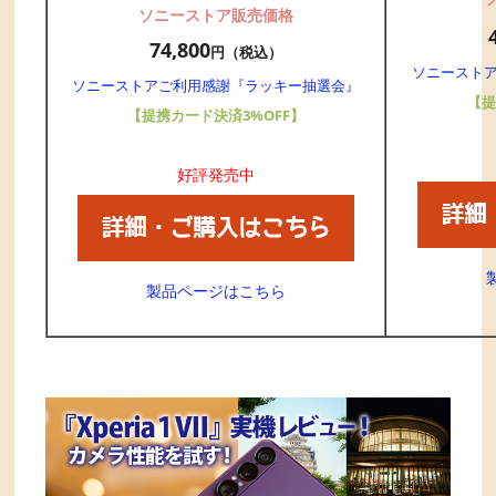
ソニーストア販売価格
74,800
円（税込）
ソニースト
ソニーストアご利用感謝『ラッキー抽選会』
【提
【提携カード決済3%OFF】
好評発売中
製品ページはこちら