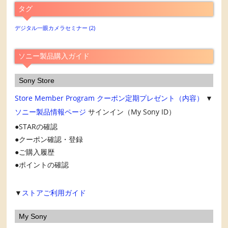
ア
タグ
ー
カ
デジタル一眼カメラセミナー
(2)
イ
ブ
ソニー製品購入ガイド
Sony Store
Store Member Program
クーポン定期プレゼント（内容）
▼
ソニー製品情報ページ
サインイン（My Sony ID）
STARの確認
クーポン確認・登録
ご購入履歴
ポイントの確認
▼
ストアご利用ガイド
My Sony