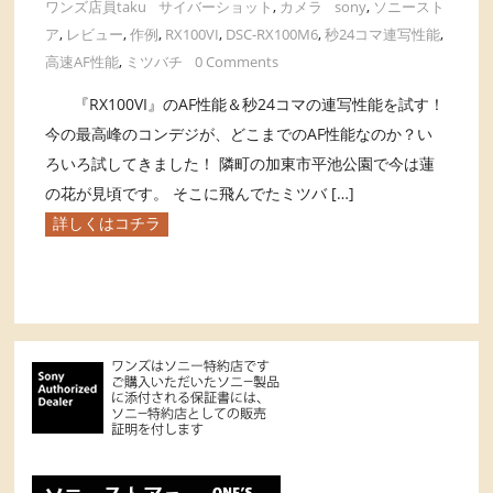
ワンズ店員taku
サイバーショット
,
カメラ
sony
,
ソニースト
ア
,
レビュー
,
作例
,
RX100VI
,
DSC-RX100M6
,
秒24コマ連写性能
,
高速AF性能
,
ミツバチ
0 Comments
『RX100VI』のAF性能＆秒24コマの連写性能を試す！
今の最高峰のコンデジが、どこまでのAF性能なのか？い
ろいろ試してきました！ 隣町の加東市平池公園で今は蓮
の花が見頃です。 そこに飛んでたミツバ […]
詳しくはコチラ