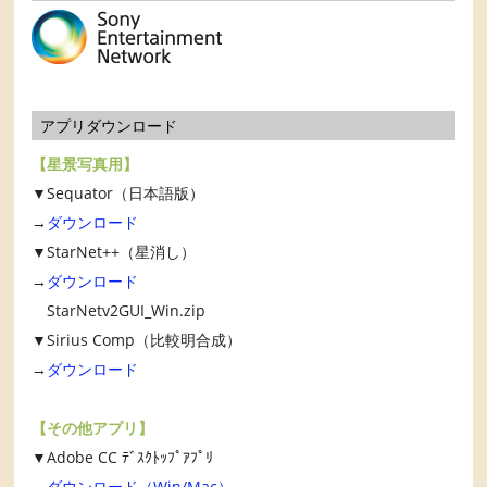
アプリダウンロード
【星景写真用】
▼Sequator（日本語版）
→
ダウンロード
▼StarNet++（星消し）
→
ダウンロード
StarNetv2GUI_Win.zip
▼Sirius Comp（比較明合成）
→
ダウンロード
【その他アプリ】
▼Adobe CC ﾃﾞｽｸﾄｯﾌﾟｱﾌﾟﾘ
→
ダウンロード（Win/Mac）