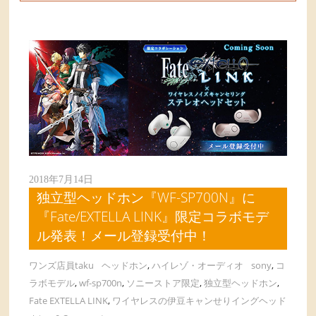
2018年7月14日
独立型ヘッドホン『WF-SP700N』に
『Fate/EXTELLA LINK』限定コラボモデ
ル発表！メール登録受付中！
ワンズ店員taku
ヘッドホン
,
ハイレゾ・オーディオ
sony
,
コ
ラボモデル
,
wf-sp700n
,
ソニーストア限定
,
独立型ヘッドホン
,
Fate EXTELLA LINK
,
ワイヤレスの伊豆キャンせりイングヘッド