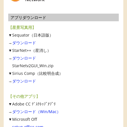
アプリダウンロード
【星景写真用】
▼Sequator（日本語版）
→
ダウンロード
▼StarNet++（星消し）
→
ダウンロード
StarNetv2GUI_Win.zip
▼Sirius Comp（比較明合成）
→
ダウンロード
【その他アプリ】
▼Adobe CC ﾃﾞｽｸﾄｯﾌﾟｱﾌﾟﾘ
→
ダウンロード（Win/Mac）
▼Microsoft Off
→
setup.office.com