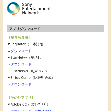
アプリダウンロード
【星景写真用】
▼Sequator（日本語版）
→
ダウンロード
▼StarNet++（星消し）
→
ダウンロード
StarNetv2GUI_Win.zip
▼Sirius Comp（比較明合成）
→
ダウンロード
【その他アプリ】
▼Adobe CC ﾃﾞｽｸﾄｯﾌﾟｱﾌﾟﾘ
→
ダウンロード（Win/Mac）