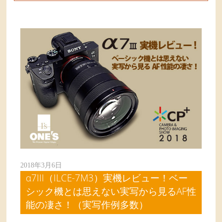
2018年3月6日
α7III（ILCE-7M3）実機レビュー！ベー
シック機とは思えない実写から見るAF性
能の凄さ！（実写作例多数）