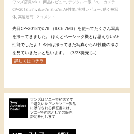
ワンズ店員taku
商品レビュー
,
デジタル一眼『α』
,
カメラ
CP+2018
,
a7iii
,
ilce-7m3
,
α7iii
,
AF性能
,
実機レビュー
,
動く被写
体
,
高速連写
2 コメント
先日CP+2018でα7III（ILCE-7M3）を使ってたくさん写真
を撮ってきました。 ほんとベーシック機とは思えないAF
性能でしたよ！ 今日は撮ってきた写真からAF性能の凄さ
を見ていきたいと思います。 （3/23発売 […]
詳しくはコチラ