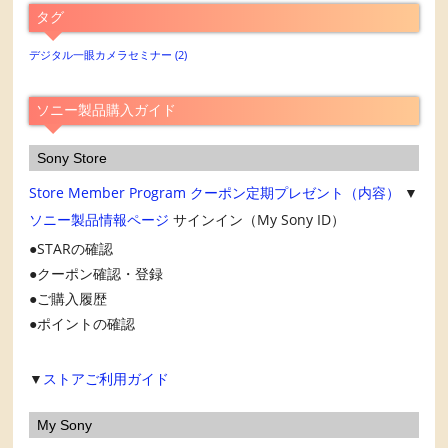
ア
タグ
ー
カ
デジタル一眼カメラセミナー
(2)
イ
ブ
ソニー製品購入ガイド
Sony Store
Store Member Program
クーポン定期プレゼント（内容）
▼
ソニー製品情報ページ
サインイン（My Sony ID）
STARの確認
クーポン確認・登録
ご購入履歴
ポイントの確認
▼
ストアご利用ガイド
My Sony