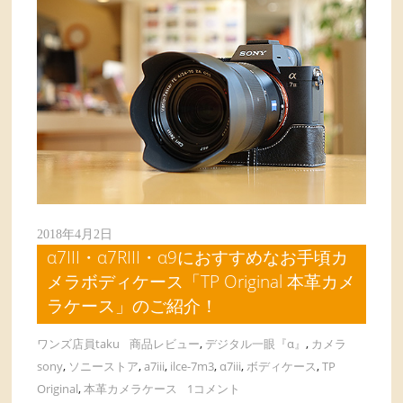
2018年4月2日
α7III・α7RIII・α9におすすめなお手頃カ
メラボディケース「TP Original 本革カメ
ラケース」のご紹介！
ワンズ店員taku
商品レビュー
,
デジタル一眼『α』
,
カメラ
sony
,
ソニーストア
,
a7iii
,
ilce-7m3
,
α7iii
,
ボディケース
,
TP
Original
,
本革カメラケース
1コメント