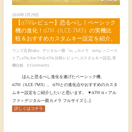
2018年3月29日
【α7IIIレビュー】恐るべし！ベーシック
機の進化！α7III（ILCE-7M3）の実機比
較＆おすすめカスタムキー設定を紹介。
ワンズ店員taku
デジタル一眼『α』
,
カメラ
sony
,
ソニース
トア
,
a7iii
,
ilce-7m3
,
α7iii
,
比較レビュー
,
カスタムキー設定
,
実
機比較
0 Comments
ほんと恐るべし進化を遂げたベーシック機、
α7III（ILCE-7M3）。 α7IIとの進化点やおすすめのカスタ
ムキー設定をご紹介したいと思います。 ▼α7III α＜アル
ファ＞デジタル一眼カメラ フルサイズ […]
詳しくはコチラ