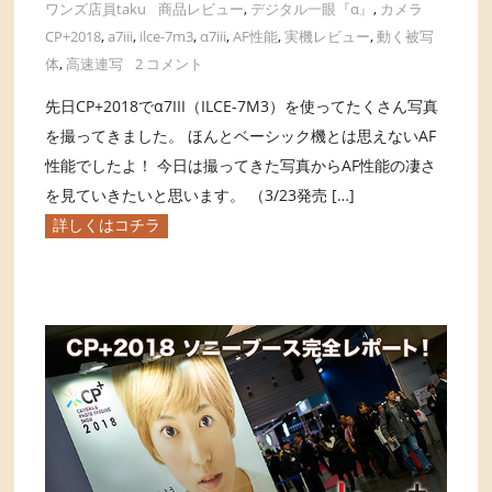
ワンズ店員taku
商品レビュー
,
デジタル一眼『α』
,
カメラ
CP+2018
,
a7iii
,
ilce-7m3
,
α7iii
,
AF性能
,
実機レビュー
,
動く被写
体
,
高速連写
2 コメント
先日CP+2018でα7III（ILCE-7M3）を使ってたくさん写真
を撮ってきました。 ほんとベーシック機とは思えないAF
性能でしたよ！ 今日は撮ってきた写真からAF性能の凄さ
を見ていきたいと思います。 （3/23発売 […]
詳しくはコチラ