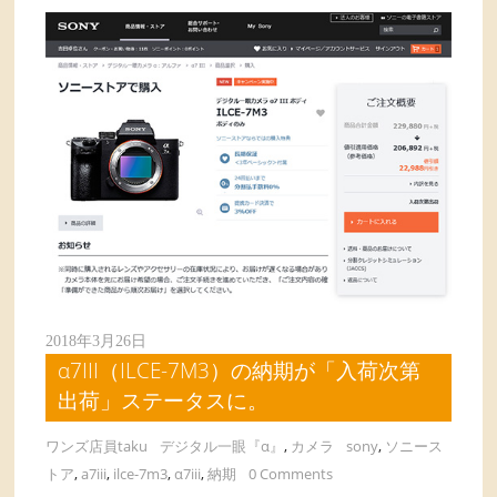
2018年3月26日
α7III（ILCE-7M3）の納期が「入荷次第
出荷」ステータスに。
ワンズ店員taku
デジタル一眼『α』
,
カメラ
sony
,
ソニース
トア
,
a7iii
,
ilce-7m3
,
α7iii
,
納期
0 Comments