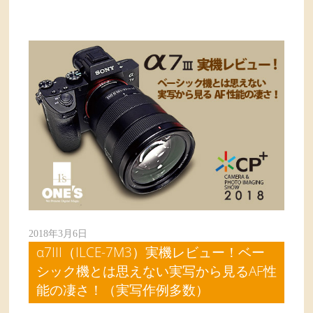
2018年3月6日
α7III（ILCE-7M3）実機レビュー！ベー
シック機とは思えない実写から見るAF性
能の凄さ！（実写作例多数）