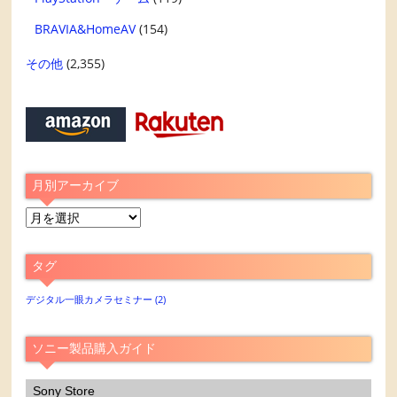
BRAVIA&HomeAV
(154)
その他
(2,355)
月別アーカイブ
月
別
ア
タグ
ー
カ
デジタル一眼カメラセミナー
(2)
イ
ブ
ソニー製品購入ガイド
Sony Store