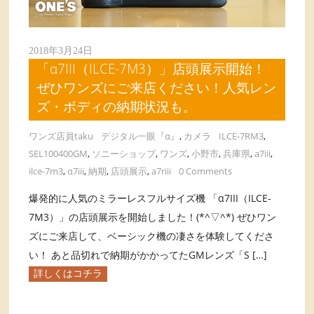
2018年3月24日
「α7III（ILCE-7M3）」店頭展示開始！
ぜひワンズにご来店ください！人気レン
ズ・ボディの納期状況も。
ワンズ店員taku
デジタル一眼『α』
,
カメラ
ILCE-7RM3
,
SEL100400GM
,
ソニーショップ
,
ワンズ
,
小野市
,
兵庫県
,
a7iii
,
ilce-7m3
,
α7iii
,
納期
,
店頭展示
,
a7riii
0 Comments
爆発的に人気のミラーレスフルサイズ機 「α7III（ILCE-
7M3）」の店頭展示を開始しました！(*^▽^*) ぜひワン
ズにご来店して、ベーシック機の凄さを体験してくださ
い！ あと品切れで納期がかかってたGMレンズ「S […]
詳しくはコチラ