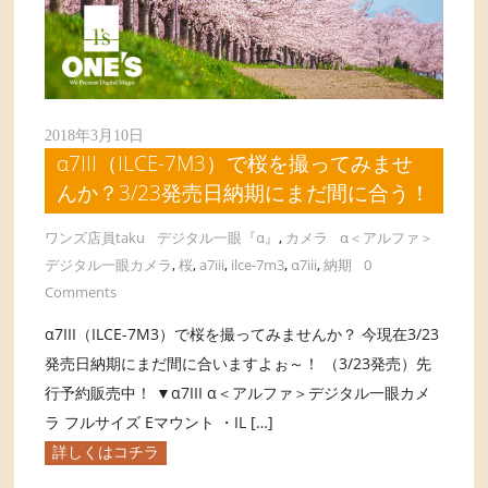
2018年3月10日
α7III（ILCE-7M3）で桜を撮ってみませ
んか？3/23発売日納期にまだ間に合う！
ワンズ店員taku
デジタル一眼『α』
,
カメラ
α＜アルファ＞
デジタル一眼カメラ
,
桜
,
a7iii
,
ilce-7m3
,
α7iii
,
納期
0
Comments
α7III（ILCE-7M3）で桜を撮ってみませんか？ 今現在3/23
発売日納期にまだ間に合いますよぉ～！ （3/23発売）先
行予約販売中！ ▼α7III α＜アルファ＞デジタル一眼カメ
ラ フルサイズ Eマウント ・IL […]
詳しくはコチラ