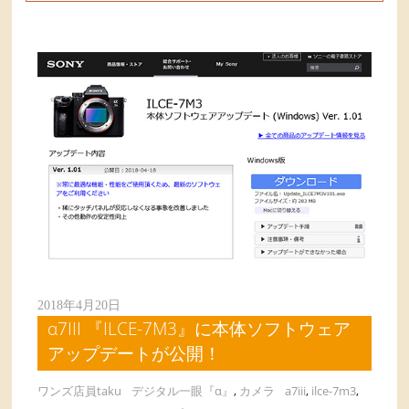
2018年4月20日
α7III 『ILCE-7M3』に本体ソフトウェア
アップデートが公開！
ワンズ店員taku
デジタル一眼『α』
,
カメラ
a7iii
,
ilce-7m3
,