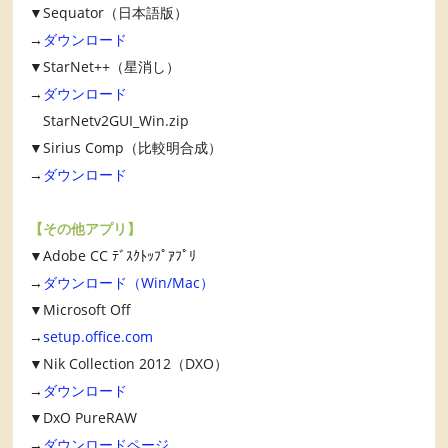
▼Sequator（日本語版）
→
ダウンロード
▼StarNet++（星消し）
→
ダウンロード
StarNetv2GUI_Win.zip
▼Sirius Comp（比較明合成）
→
ダウンロード
【その他アプリ】
▼Adobe CC ﾃﾞｽｸﾄｯﾌﾟｱﾌﾟﾘ
→
ダウンロード（Win/Mac）
▼Microsoft Off
→
setup.office.com
▼Nik Collection 2012（DXO）
→
ダウンロード
▼DxO PureRAW
→
ダウンロードページ