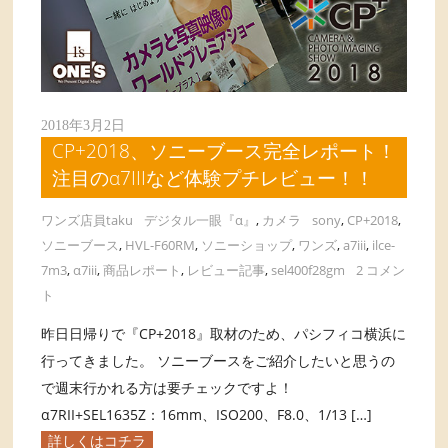
2018年3月2日
CP+2018、ソニーブース完全レポート！
注目のα7IIIなど体験プチレビュー！！
ワンズ店員taku
デジタル一眼『α』
,
カメラ
sony
,
CP+2018
,
ソニーブース
,
HVL-F60RM
,
ソニーショップ
,
ワンズ
,
a7iii
,
ilce-
7m3
,
α7iii
,
商品レポート
,
レビュー記事
,
sel400f28gm
2 コメン
ト
昨日日帰りで『CP+2018』取材のため、パシフィコ横浜に
行ってきました。 ソニーブースをご紹介したいと思うの
で週末行かれる方は要チェックですよ！
α7RII+SEL1635Z：16mm、ISO200、F8.0、1/13 […]
詳しくはコチラ