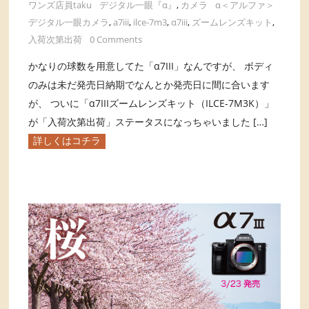
ワンズ店員taku
デジタル一眼『α』
,
カメラ
α＜アルファ＞
デジタル一眼カメラ
,
a7iii
,
ilce-7m3
,
α7iii
,
ズームレンズキット
,
入荷次第出荷
0 Comments
かなりの球数を用意してた「α7III」なんですが、 ボディ
のみは未だ発売日納期でなんとか発売日に間に合います
が、 ついに「α7IIIズームレンズキット（ILCE-7M3K）」
が「入荷次第出荷」ステータスになっちゃいました […]
詳しくはコチラ