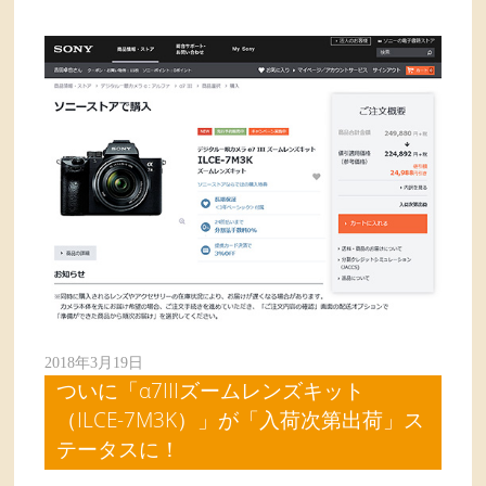
2018年3月19日
ついに「α7IIIズームレンズキット
（ILCE-7M3K）」が「入荷次第出荷」ス
テータスに！