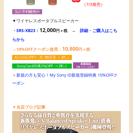
（7/3発売）
▼ワイヤレスポータブルスピーカー
12,000
・
SRS-XB23
：
→
詳細・ご購入はこち
円＋税
らから
10,800
→10%OFFクーポン使用：
円＋税
＞
新規の方も安心！My Sony ID新規登録特典 10%OFFク
ーポン
▼当店ブログ記事