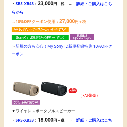
23,000
・
SRS-XB43
：
→
詳細・ご購入はこち
円＋税
らから
27,000
→10%OFFクーポン使用：
円＋税
＞
新規の方も安心！My Sony ID新規登録特典 10%OFFク
ーポン
（7/3発売）
▼ワイヤレスポータブルスピーカー
18,000
・
SRS-XB33
：
→
詳細・ご購入はこち
円＋税