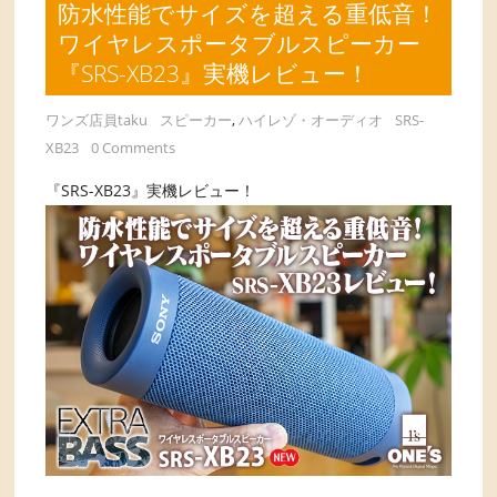
防水性能でサイズを超える重低音！
ワイヤレスポータブルスピーカー
『SRS-XB23』実機レビュー！
ワンズ店員taku
スピーカー
,
ハイレゾ・オーディオ
SRS-
XB23
0 Comments
『SRS-XB23』実機レビュー！