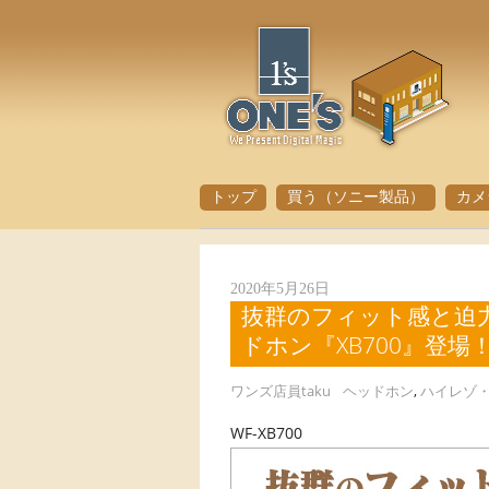
トップ
買う（ソニー製品）
カメ
2020年5月26日
抜群のフィット感と迫
ドホン『XB700』登場
ワンズ店員taku
ヘッドホン
,
ハイレゾ
WF-XB700