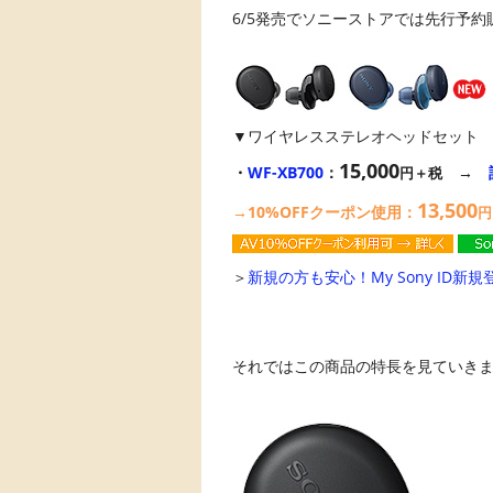
6/5発売でソニーストアでは先行予約販
▼ワイヤレスステレオヘッドセット
15,000
・
WF-XB700
：
→
円＋税
13,500
→10%OFFクーポン使用：
円
＞
新規の方も安心！My Sony ID新規
それではこの商品の特長を見ていきましょ