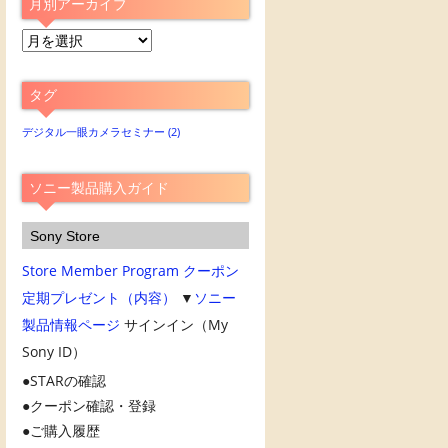
月別アーカイブ
月
別
ア
タグ
ー
カ
デジタル一眼カメラセミナー
(2)
イ
ブ
ソニー製品購入ガイド
Sony Store
Store Member Program
クーポン
定期プレゼント（内容）
▼
ソニー
製品情報ページ
サインイン（My
Sony ID）
STARの確認
クーポン確認・登録
ご購入履歴