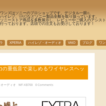
ワンズはソニーのプロショップです。デジタル一眼α、
ハイレゾ、VAIOなどソニー製品全般を取り扱っています。
ソニーストア商品を多数展示し、レビューやご購入のアシス
行っております。店頭での注文もお受けしております！
ラ
XPERIA
ハイレゾ・オーディオ
VAIO
ブログ
ワン
力の重低音で楽しめるワイヤレスヘッ
！
・オーディオ
WF-XB700
0 Comments