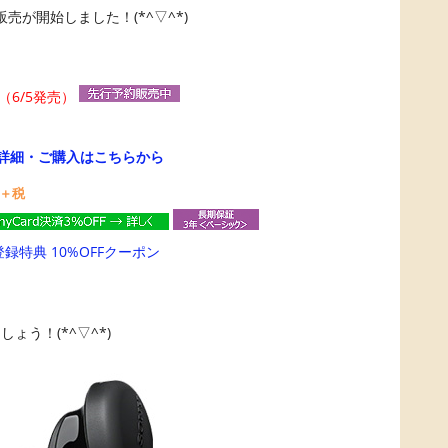
売が開始しました！(*^▽^*)
（6/5発売）
詳細・ご購入はこちらから
＋税
登録特典 10%OFFクーポン
う！(*^▽^*)