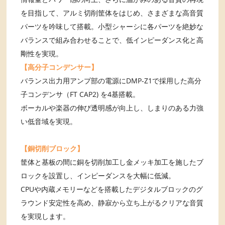
を目指して、アルミ切削筐体をはじめ、さまざまな高音質
パーツを吟味して搭載。小型シャーシに各パーツを絶妙な
バランスで組み合わせることで、低インピーダンス化と高
剛性を実現。
【高分子コンデンサー】
バランス出力用アンプ部の電源にDMP-Z1で採用した高分
子コンデンサ（FT CAP2) を4基搭載。
ボーカルや楽器の伸び透明感が向上し、しまりのある力強
い低音域を実現。
【銅切削ブロック】
筐体と基板の間に銅を切削加工し金メッキ加工を施したブ
ロックを設置し、インピーダンスを大幅に低減。
CPUや内蔵メモリーなどを搭載したデジタルブロックのグ
ラウンド安定性を高め、静寂から立ち上がるクリアな音質
を実現します。