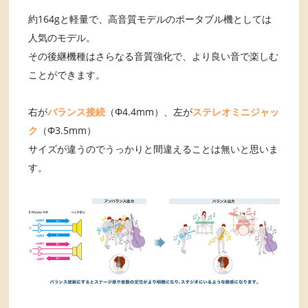
約164gと軽量で、高音質モデルのポータブル機としては
人気のモデル。
その後継機種はさらなる音質強化で、より良い音で楽しむ
ことができます。
右が
バランス接続
（Φ4.4mm）、左が
ステレオミニジャッ
ク
（Φ3.5mm）
サイズが違うのでうっかりと間違えることは無いと思いま
す。