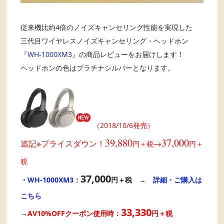
従来機比約4倍のノイズキャンセリング性能を実現した
三代目ワイヤレスノイズキャンセリング・ヘッドホン
『
WH-1000XM3
』の商品レビューをお届けします！
ヘッドホンの色はプラチナシルバーとなります。
（2018/10/6発売）
39,880
37,000
追記※プライスダウン！
→
円＋税
円＋
税
37,000
・
WH-1000XM3
：
円＋税
→
詳細・ご購入は
こちら
33,330
→AV10%OFFクーポン使用時
：
円＋税