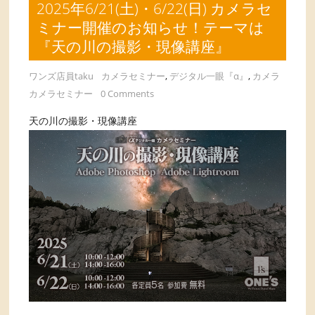
2025年6/21(土)・6/22(日) カメラセ
ミナー開催のお知らせ！テーマは
『天の川の撮影・現像講座』
ワンズ店員taku
カメラセミナー
,
デジタル一眼『α』
,
カメラ
カメラセミナー
0 Comments
天の川の撮影・現像講座