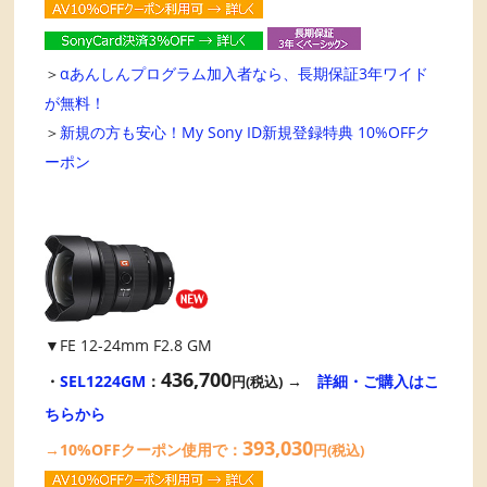
＞
αあんしんプログラム加入者なら、長期保証3年ワイド
が無料！
＞
新規の方も安心！My Sony ID新規登録特典 10%OFFク
ーポン
▼FE 12-24mm F2.8 GM
436,700
・
SEL1224GM
：
→
詳細・ご購入はこ
円(税込)
ちらから
393,030
→10%OFFクーポン使用で：
円(税込)