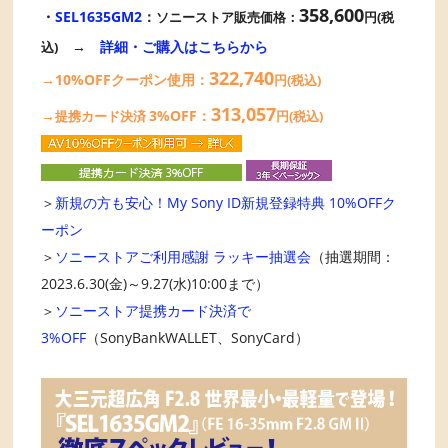
358,600
・
SEL1635GM2
：
ソニーストア販売価格：
円(税
→
詳細・ご購入はこちらから
込)
322,740
→10%OFFクーポン使用：
円(税込)
313,057
→
3%OFF：
提携カード決済
円(税込)
＞
新規の方も安心！My Sony ID新規登録特典 10%OFFク
ーポン
＞
ソニーストアご利用感謝 ラッキー抽選会
（抽選期間：
2023.6.30(金)～9.27(水)10:00まで）
＞
ソニーストア提携カード決済で
3%OFF
（SonyBankWALLET、SonyCard）