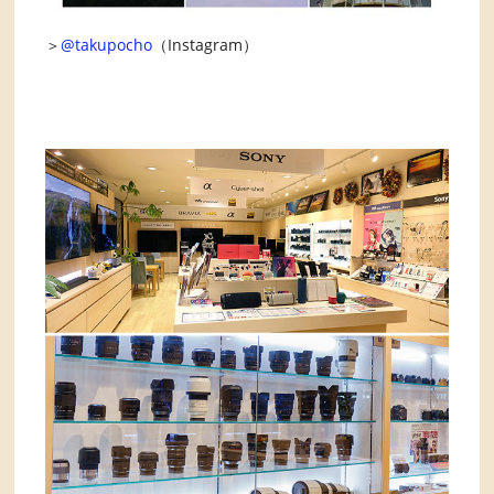
＞
@takupocho
（Instagram）