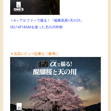
＞
α＜アルファ＞で撮る！『砥峰高原×天の川』
SEL14F18GMを使った天の川作例
▼当店レビュー記事もご参考に