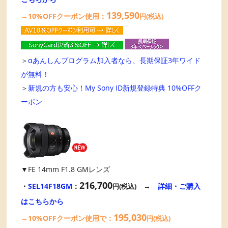
139,590
→10%OFFクーポン使用：
円(税込)
＞
αあんしんプログラム加入者なら、長期保証3年ワイド
が無料！
＞
新規の方も安心！My Sony ID新規登録特典 10%OFFク
ーポン
▼FE 14mm F1.8 GMレンズ
216,700
・
SEL14F18GM
：
→
詳細・ご購入
円(税込)
はこちらから
195,030
→10%OFFクーポン使用で：
円(税込)