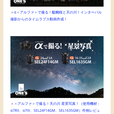
＞
α＜アルファ＞で撮る！醍醐桜と天の川！インターバル
撮影からのタイムラプス動画作成！
＞
＜アルファ＞で撮る！天の川 星景写真！（使用機材：
α7RII、α7III、SEL24F14GM、SEL1635GM）作例レビュ