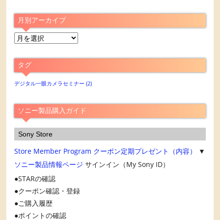
月別アーカイブ
月
別
ア
タグ
ー
カ
デジタル一眼カメラセミナー
(2)
イ
ブ
ソニー製品購入ガイド
Sony Store
Store Member Program
クーポン定期プレゼント（内容）
▼
ソニー製品情報ページ
サインイン（My Sony ID）
STARの確認
クーポン確認・登録
ご購入履歴
ポイントの確認