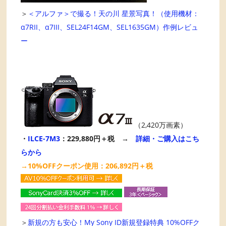
＞
＜アルファ＞で撮る！天の川 星景写真！（使用機材：
α7RII、α7III、SEL24F14GM、SEL1635GM）作例レビュ
ー
（2,420万画素）
・
ILCE-7M3
：229,880円＋税 →
詳細・ご購入はこち
らから
→10%OFFクーポン使用：206,892円＋税
＞
新規の方も安心！My Sony ID新規登録特典 10%OFFク