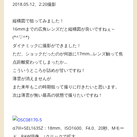
2018.05.12、2:20撮影
縦構図で狙ってみました！
16mmまでの広角レンズだと縦構図が良いですねぇ～
(*^▽^*)
ダイナミックに撮影ができました！
ただ、ショックだったのが何故に17mm…レンズ触って焦
点距離変わってしまったか…
こういうところが詰めが甘いですね！
薄雲が消えませんが
また来年もこの時期狙って撮りに行きたいと思います。
次は薄雲が無い最高の状態で撮りたいですね！
α7III+SEL1635Z：18mm、ISO1600、F4.0、20秒、Mモー
ド、RAW現像、↑クリックで拡大