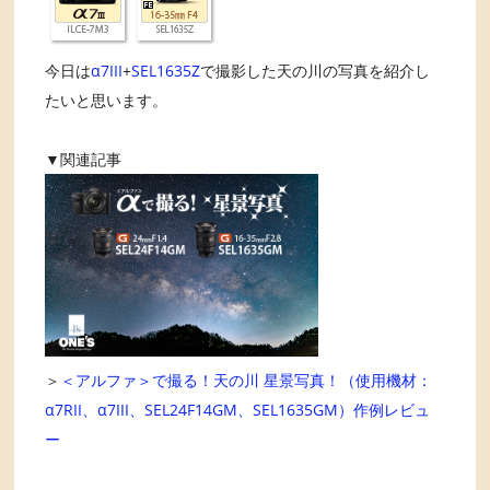
今日は
α7III
+
SEL1635Z
で撮影した天の川の写真を紹介し
たいと思います。
▼関連記事
＞
＜アルファ＞で撮る！天の川 星景写真！（使用機材：
α7RII、α7III、SEL24F14GM、SEL1635GM）作例レビュ
ー