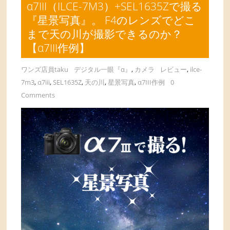
α7III（ILCE-7M3）+SEL1635Zで撮る
『星景写真』。 F4のレンズでどこ
まで天の川が撮影できるのか？
【α7III作例】
ワンズ店員taku
デジタル一眼『α』
,
カメラ
レビュー
,
ilce-
7m3
,
α7iii
,
SEL1635Z
,
天の川
,
星景写真
,
α7III作例
0
Comments