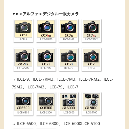
▼
α＜アルファ＞デジタル一眼カメラ
→ ILCE-9、ILCE-7RM3、ILCE-7M3、ILCE-7RM2、ILCE-
7SM2、ILCE-7M3、ILCE-7S、ILCE-7
→ ILCE-6500、ILCE-6300、ILCE-6000ILCE-5100