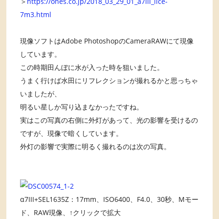
＞
https://ones.co.jp/2018_03_29_01_a7iii_ilce-
7m3.html
現像ソフトはAdobe PhotoshopのCameraRAWにて現像
しています。
この時期田んぼに水が入った時を狙いました。
うまく行けば水田にリフレクションが撮れるかと思っちゃ
いましたが、
明るい星しか写り込まなかったですね。
実はこの写真の右側に外灯があって、光の影響を受けるの
ですが、現像で暗くしています。
外灯の影響で実際に明るく撮れるのは次の写真。
α7III+SEL1635Z：17mm、ISO6400、F4.0、30秒、Mモー
ド、RAW現像、↑クリックで拡大