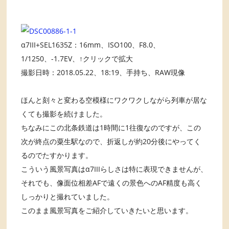
α7III+SEL1635Z：16mm、ISO100、F8.0、
1/1250、-1.7EV、↑クリックで拡大
撮影日時：2018.05.22、18:19、手持ち、RAW現像
ほんと刻々と変わる空模様にワクワクしながら列車が居な
くても撮影を続けました。
ちなみにこの北条鉄道は1時間に1往復なのですが、この
次が終点の粟生駅なので、折返しが約20分後にやってく
るのでたすかります。
こういう風景写真はα7IIIらしさは特に表現できませんが、
それでも、像面位相差AFで遠くの景色へのAF精度も高く
しっかりと撮れていました。
このまま風景写真をご紹介していきたいと思います。