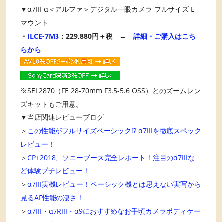
▼α7III α＜アルファ＞デジタル一眼カメラ フルサイズ E
マウント
・
ILCE-7M3
：229,880円＋税 →
詳細・ご購入はこち
らから
※SEL2870（FE 28-70mm F3.5-5.6 OSS）とのズームレン
ズキットもご用意。
▼当店関連レビューブログ
＞
この性能がフルサイズベーシック!? α7IIIを徹底スペック
レビュー！
＞
CP+2018、ソニーブース完全レポート！注目のα7IIIな
ど体験プチレビュー！
＞
α7III実機レビュー！ベーシック機とは思えない実写から
見るAF性能の凄さ！
＞
α7III・α7RIII・α9におすすめなお手頃カメラボディケー