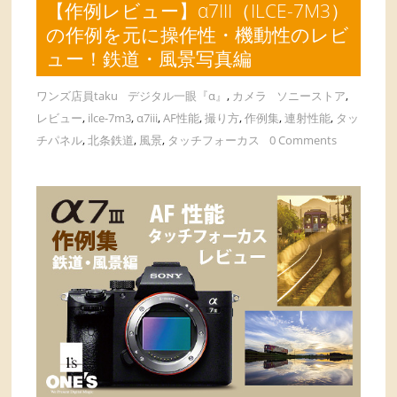
【作例レビュー】α7III（ILCE-7M3）
の作例を元に操作性・機動性のレビ
ュー！鉄道・風景写真編
ワンズ店員taku
デジタル一眼『α』
,
カメラ
ソニーストア
,
レビュー
,
ilce-7m3
,
α7iii
,
AF性能
,
撮り方
,
作例集
,
連射性能
,
タッ
チパネル
,
北条鉄道
,
風景
,
タッチフォーカス
0 Comments