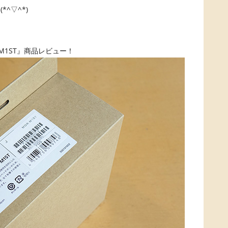
^▽^*)
M1ST』商品レビュー！