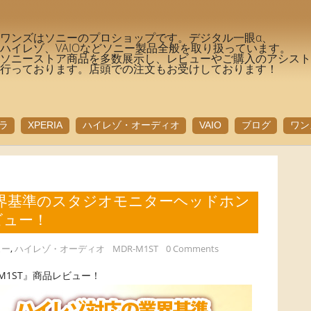
ワンズはソニーのプロショップです。デジタル一眼α、
ハイレゾ、VAIOなどソニー製品全般を取り扱っています。
ソニーストア商品を多数展示し、レビューやご購入のアシス
行っております。店頭での注文もお受けしております！
ラ
XPERIA
ハイレゾ・オーディオ
VAIO
ブログ
ワン
界基準のスタジオモニターヘッドホン
ビュー！
ュー
,
ハイレゾ・オーディオ
MDR-M1ST
0 Comments
M1ST』商品レビュー！