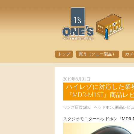
トップ
買う（ソニー製品）
カメ
2019年8月31日
ハイレゾに対応した業
『MDR-M1ST』商品レ
ワンズ店員taku
ヘッドホン
,
商品レビ
スタジオモニターヘッドホン『MDR-