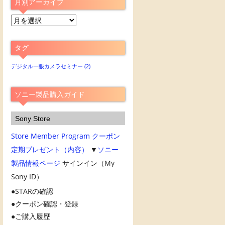
月別アーカイブ
月
別
ア
タグ
ー
カ
デジタル一眼カメラセミナー
(2)
イ
ブ
ソニー製品購入ガイド
Sony Store
Store Member Program
クーポン
定期プレゼント（内容）
▼
ソニー
製品情報ページ
サインイン（My
Sony ID）
STARの確認
クーポン確認・登録
ご購入履歴