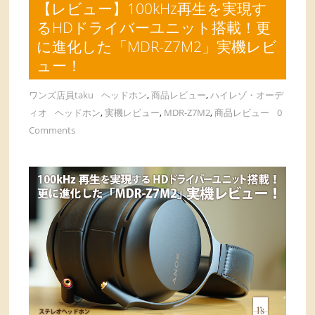
【レビュー】100kHz再生を実現す
るHDドライバーユニット搭載！更
に進化した「MDR-Z7M2」実機レビ
ュー！
ワンズ店員taku
ヘッドホン
,
商品レビュー
,
ハイレゾ・オーデ
ィオ
ヘッドホン
,
実機レビュー
,
MDR-Z7M2
,
商品レビュー
0
Comments