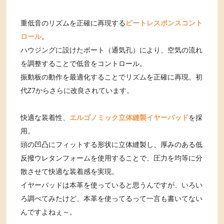
重低音のリズムを正確に再現する
ビートレスポンスコント
ロール
。
ハウジングに設けたポート（通気孔）により、空気の流れ
を調整することで低音をコントロール。
振動板の動作を最適化することでリズムを正確に再現。初
代Z7からさらに改良されています。
快適な装着性、
エルゴノミック立体縫製イヤーパッド
を採
用。
頭の凹凸にフィットする形状に立体縫製し、厚みのある低
反撥ウレタンフォームを使用することで、圧力を均等に分
散させて快適な装着感を実現。
イヤーパッドは本革を使っていると思うんですが、いろい
ろ調べてみたけど、本革を使ってるって一言も書いてない
んですよねぇ～。