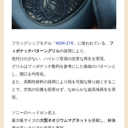
フラッグシップモデル「
MDR-Z1R
」に使われている、
フ
ィボナッチパターングリル
の採用により、
色付けの少ない、ハイレゾ音源の忠実な再生を実現。
グリルはフィボナッチ数列を参考にした曲線のパターンと
し、開口を均等化。
また、高剛性材料の採用により桟を可能な限り細くするこ
とで、空気の伝搬を阻害せず、なめらかな超高域再生を実
現。
ソニーのヘッドホン史上
最大級サイズの
大型ネオジウムマグネット
を搭載し、解像
度の高いクリアな音質を実現。