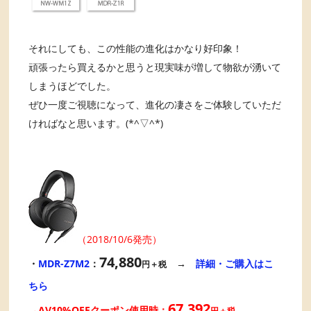
それにしても、この性能の進化はかなり好印象！
頑張ったら買えるかと思うと現実味が増して物欲が湧いて
しまうほどでした。
ぜひ一度ご視聴になって、進化の凄さをご体験していただ
ければなと思います。(*^▽^*)
（2018/10/6発売）
74,880
・
MDR-Z7M2
：
→
詳細・ご購入はこ
円＋税
ちら
67,392
→AV10%OFFクーポン使用時：
円＋税