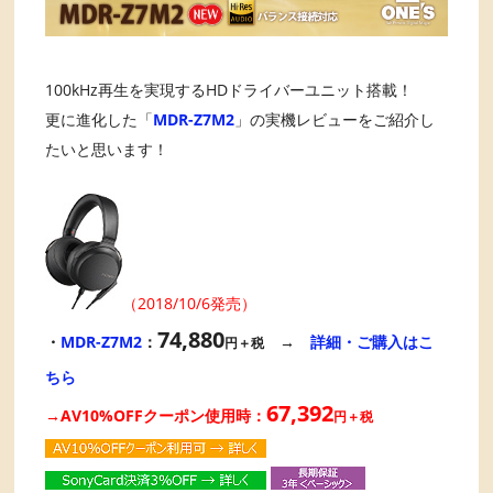
100kHz再生を実現するHDドライバーユニット搭載！
更に進化した「
MDR-Z7M2
」の実機レビューをご紹介し
たいと思います！
（2018/10/6発売）
74,880
・
MDR-Z7M2
：
→
詳細・ご購入はこ
円＋税
ちら
67,392
→AV10%OFFクーポン使用時
：
円＋税