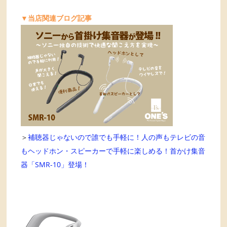
▼当店関連ブログ記事
＞
補聴器じゃないので誰でも手軽に！人の声もテレビの音
もヘッドホン・スピーカーで手軽に楽しめる！首かけ集音
器「SMR-10」登場！