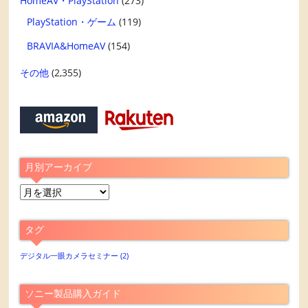
HomeAV・PlayStation
(273)
PlayStation・ゲーム
(119)
BRAVIA&HomeAV
(154)
その他
(2,355)
月別アーカイブ
月
別
ア
タグ
ー
カ
デジタル一眼カメラセミナー
(2)
イ
ブ
ソニー製品購入ガイド