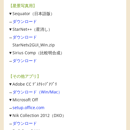
【星景写真用】
▼Sequator（日本語版）
→
ダウンロード
▼StarNet++（星消し）
→
ダウンロード
StarNetv2GUI_Win.zip
▼Sirius Comp（比較明合成）
→
ダウンロード
【その他アプリ】
▼Adobe CC ﾃﾞｽｸﾄｯﾌﾟｱﾌﾟﾘ
→
ダウンロード（Win/Mac）
▼Microsoft Off
→
setup.office.com
▼Nik Collection 2012（DXO）
→
ダウンロード