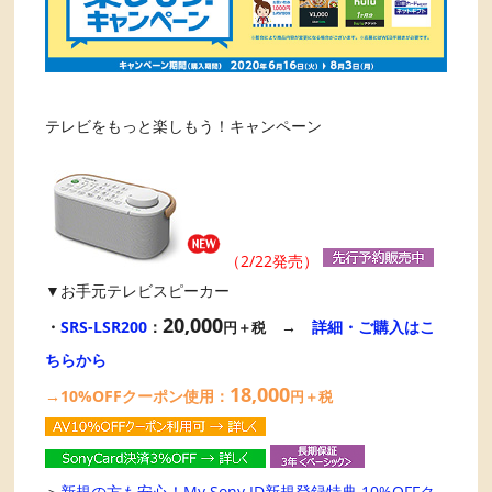
テレビをもっと楽しもう！キャンペーン
（2/22発売）
▼お手元テレビスピーカー
20,000
・
SRS-LSR200
：
→
詳細・ご購入はこ
円＋税
ちらから
18,000
→10%OFFクーポン使用：
円＋税
＞
新規の方も安心！My Sony ID新規登録特典 10%OFFク