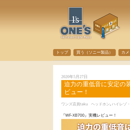
トップ
買う（ソニー製品）
カメ
2020年5月27日
迫力の重低音に安定の装
ビュー！
ワンズ店員taku
ヘッドホン
,
ハイレゾ
『WF-XB700』実機レビュー！