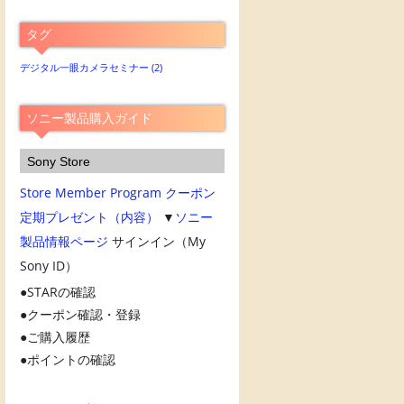
別
ア
タグ
ー
カ
デジタル一眼カメラセミナー
(2)
イ
ブ
ソニー製品購入ガイド
Sony Store
Store Member Program
クーポン
定期プレゼント（内容）
▼
ソニー
製品情報ページ
サインイン（My
Sony ID）
STARの確認
クーポン確認・登録
ご購入履歴
ポイントの確認