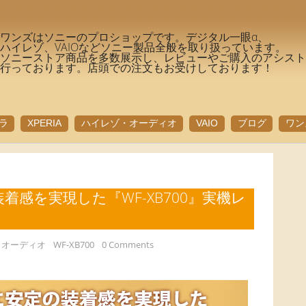
ワンズはソニーのプロショップです。デジタル一眼α、
ハイレゾ、VAIOなどソニー製品全般を取り扱っています。
ソニーストア商品を多数展示し、レビューやご購入のアシス
行っております。店頭での注文もお受けしております！
ラ
XPERIA
ハイレゾ・オーディオ
VAIO
ブログ
ワン
着感を実現した『WF-XB700』実機レ
・オーディオ
WF-XB700
0 Comments