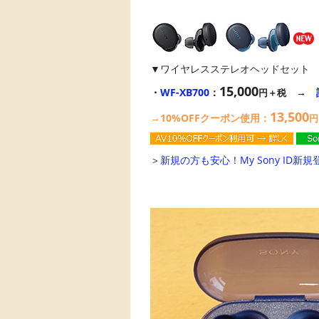
▼ワイヤレスステレオヘッドセット
15,000
・
WF-XB700
：
→
円＋税
13,500
→10%OFFクーポン使用：
円
＞
新規の方も安心！My Sony ID新規