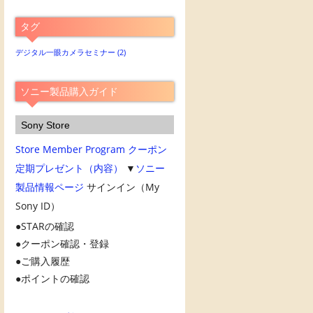
別
ア
タグ
ー
カ
デジタル一眼カメラセミナー
(2)
イ
ブ
ソニー製品購入ガイド
Sony Store
Store Member Program
クーポン
定期プレゼント（内容）
▼
ソニー
製品情報ページ
サインイン（My
Sony ID）
STARの確認
クーポン確認・登録
ご購入履歴
ポイントの確認