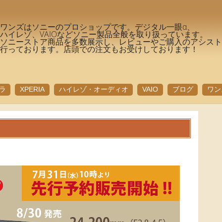
ワンズはソニーのプロショップです。デジタル一眼α、
ハイレゾ、VAIOなどソニー製品全般を取り扱っています。
ソニーストア商品を多数展示し、レビューやご購入のアシス
行っております。店頭での注文もお受けしております！
ラ
XPERIA
ハイレゾ・オーディオ
VAIO
ブログ
ワン