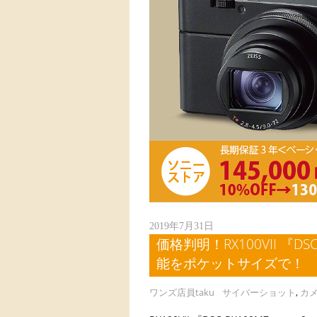
2019年7月31日
価格判明！RX100VII 『D
能をポケットサイズで！
ワンズ店員taku
サイバーショット
,
カ