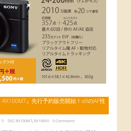
SC-RX100M7』先行予約販売開始！α9のAF性
メラ
DSC-RX100M7
,
RX100VII
0 Comments