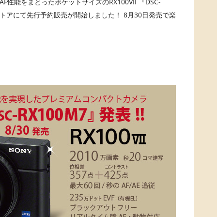
α9のAF性能をまとったポケットサイズのRX100VII 『DSC-
ーストアにて先行予約販売が開始しました！ 8月30日発売で楽