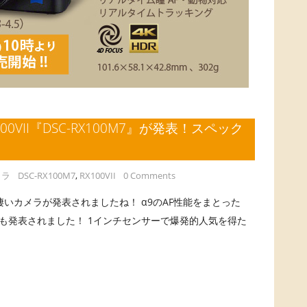
00VII『DSC-RX100M7』が発表！スペック
メラ
DSC-RX100M7
,
RX100VII
0 Comments
』 本日凄いカメラが発表されましたね！ α9のAF性能をまとった
』が国内でも発表されました！ 1インチセンサーで爆発的人気を得た