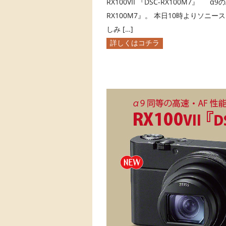
RX100VII 『DSC-RX100M7』 
RX100M7』。 本日10時よりソニ
しみ […]
詳しくはコチラ