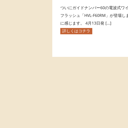
ついにガイドナンバー60の電波式ワ
フラッシュ「HVL-F60RM」が登場し
に感じます。 4月13日発 […]
詳しくはコチラ