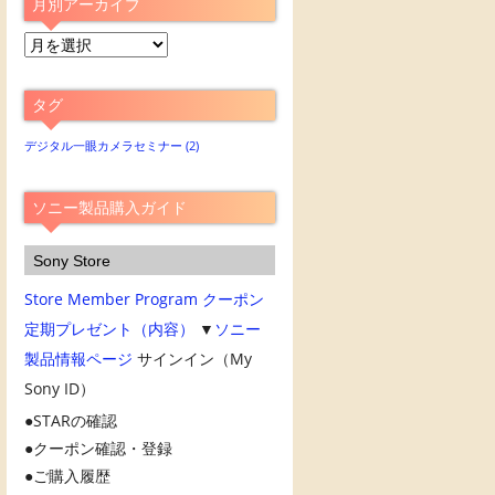
月別アーカイブ
月
別
ア
タグ
ー
カ
デジタル一眼カメラセミナー
(2)
イ
ブ
ソニー製品購入ガイド
Sony Store
Store Member Program
クーポン
定期プレゼント（内容）
▼
ソニー
製品情報ページ
サインイン（My
Sony ID）
STARの確認
クーポン確認・登録
ご購入履歴