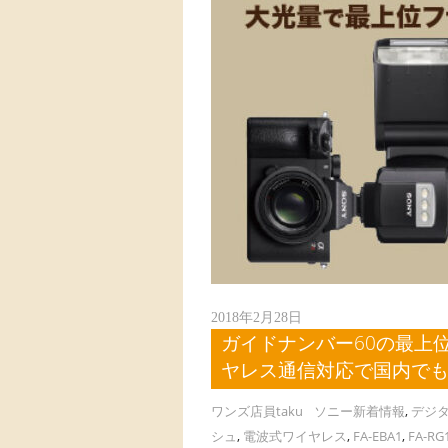
2018年2月28日
ガイドナンバー60の最上位
ヤレス通信対応で国内で
ワンズ店員taku
ソニー新着情報
,
デジ
シュ
,
電波式ワイヤレス
,
FA-EBA1
,
FA-RG