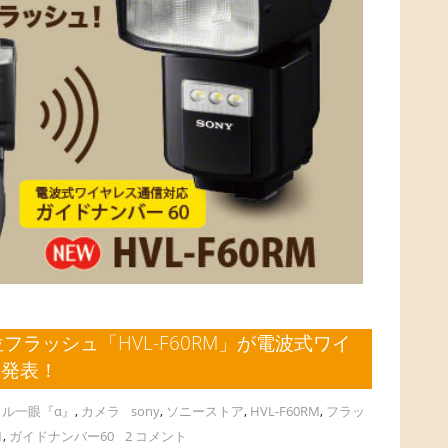
フラッシュ「HVL-F60RM」が電波式ワイ
も発表！
タル一眼『α』
,
カメラ
sony
,
ソニーストア
,
HVL-F60RM
,
フラッ
1
,
ガイドナンバー60
2 コメント