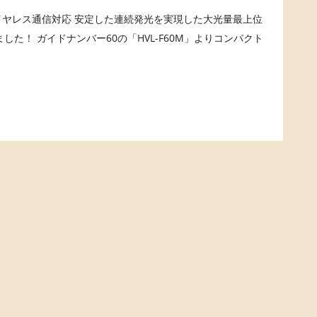
イヤレス通信対応 安定した連続発光を実現した大光量最上位
ました！ ガイドナンバー60の「HVL-F60M」よりコンパクト