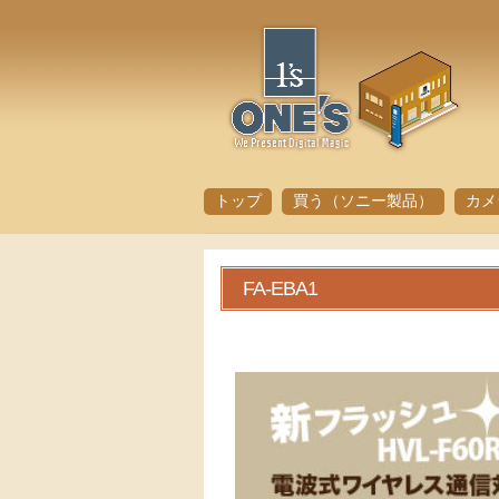
トップ
買う（ソニー製品）
カメ
FA-EBA1