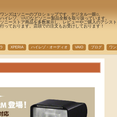
ワンズはソニーのプロショップです。デジタル一眼α、
ハイレゾ、VAIOなどソニー製品全般を取り扱っています。
ソニーストア商品を多数展示し、レビューやご購入のアシス
行っております。店頭での注文もお受けしております！
ラ
XPERIA
ハイレゾ・オーディオ
VAIO
ブログ
ワン