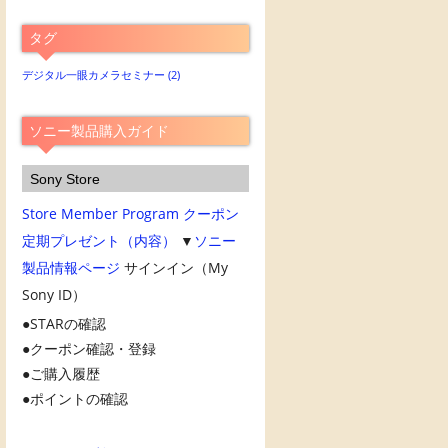
別
ア
タグ
ー
カ
デジタル一眼カメラセミナー
(2)
イ
ブ
ソニー製品購入ガイド
Sony Store
Store Member Program
クーポン
定期プレゼント（内容）
▼
ソニー
製品情報ページ
サインイン（My
Sony ID）
STARの確認
クーポン確認・登録
ご購入履歴
ポイントの確認