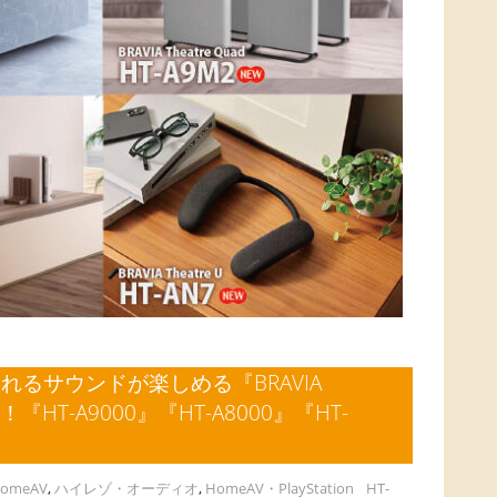
るサウンドが楽しめる『BRAVIA
『HT-A9000』『HT-A8000』『HT-
HomeAV
,
ハイレゾ・オーディオ
,
HomeAV・PlayStation
HT-