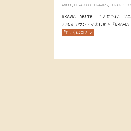
A9000
,
HT-A8000
,
HT-A9M2
,
HT-AN7
0
BRAVIA Theatre こんにちは
ふれるサウンドが楽しめる『BRAVIA The
詳しくはコチラ