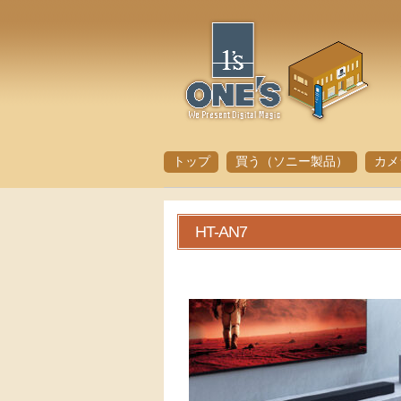
トップ
買う（ソニー製品）
カメ
HT-AN7