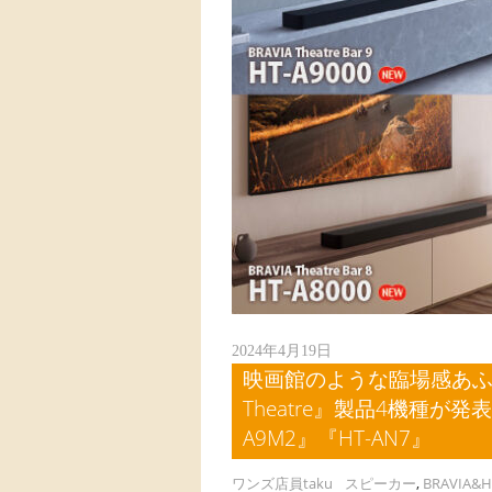
2024年4月19日
映画館のような臨場感あふれ
Theatre』製品4機種が発表！
A9M2』『HT-AN7』
ワンズ店員taku
スピーカー
,
BRAVIA&