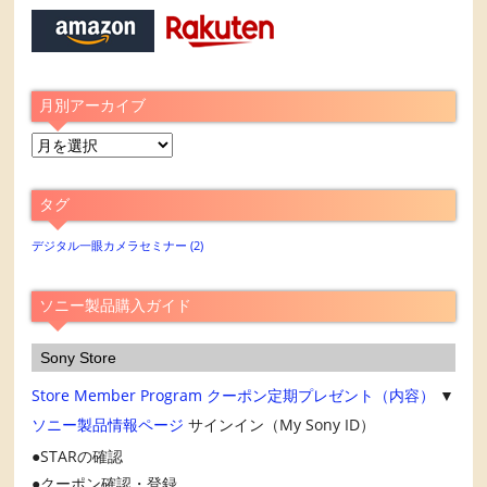
月別アーカイブ
月
別
ア
タグ
ー
カ
デジタル一眼カメラセミナー
(2)
イ
ブ
ソニー製品購入ガイド
Sony Store
Store Member Program
クーポン定期プレゼント（内容）
▼
ソニー製品情報ページ
サインイン（My Sony ID）
STARの確認
クーポン確認・登録