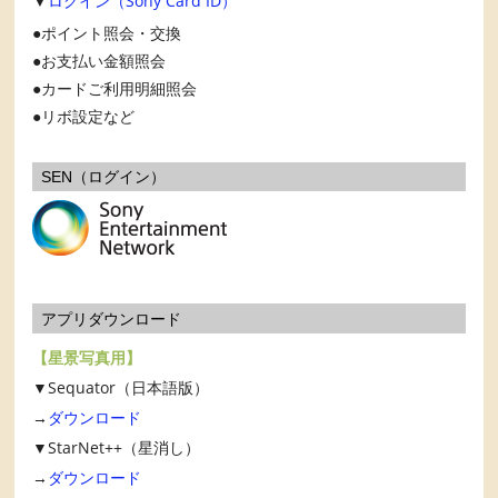
▼
ログイン（Sony Card ID）
ポイント照会・交換
お支払い金額照会
カードご利用明細照会
リボ設定など
SEN（ログイン）
アプリダウンロード
【星景写真用】
▼Sequator（日本語版）
→
ダウンロード
▼StarNet++（星消し）
→
ダウンロード