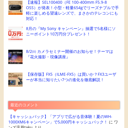
【速報】SEL100400（FE 100-400mm F5.9-8
OSS）が発表！小型・軽量654gでリーズナブルで手
軽に楽しめる望遠レンズで、まさかのテレコンにも
対応！
8月の『My Sony キャンペーン』抽選で5名様にソ
ニーポイント10万円分プレゼント！
8/2㈰ カメラセミナー開催のお知らせ！テーマは
『花火撮影・現像講座』
【保存版】FX5（ILME-FX5）は買いか？FX3ユーザ
ーが本当に知りたい7つの進化を徹底解説！
最近のコメント
【キャッシュバック】「アプリで広がる音体験！夏のWH-
1000XM6キャンペーン」で5,000円キャッシュバック！
に
ワ
ンズ店員taku
より