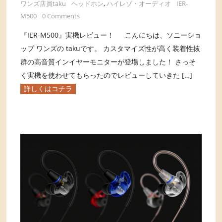
ワンズ店員taku
ヘッドホン
,
ハイレゾ・オーディオ
IER-
M500
0 Comments
『IER-M500』実機レビュー！ こんにちは、ソニーショ
ップ ワンズの takuです。 カスタマイズ性が高く装着性抜
群の高音質インイヤーモニターが登場しました！ さっそ
く実機を使わせてもらったのでレビューしていきた […]
詳しくはコチラ