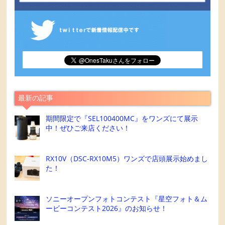
最新の記事
期間限定で『SEL100400MC』をワンズにて展示
中！ぜひご来店ください！
RX10V（DSC-RX10M5）ワンズで店頭展示始めまし
た！
ソニーオープンフォトコンテスト『星空フォト＆ム
ービーコンテスト2026』のお知らせ！