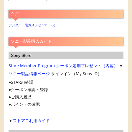
別
ア
タグ
ー
カ
デジタル一眼カメラセミナー
(2)
イ
ブ
ソニー製品購入ガイド
Sony Store
Store Member Program
クーポン定期プレゼント（内容）
▼
ソニー製品情報ページ
サインイン（My Sony ID）
STARの確認
クーポン確認・登録
ご購入履歴
ポイントの確認
▼
ストアご利用ガイド