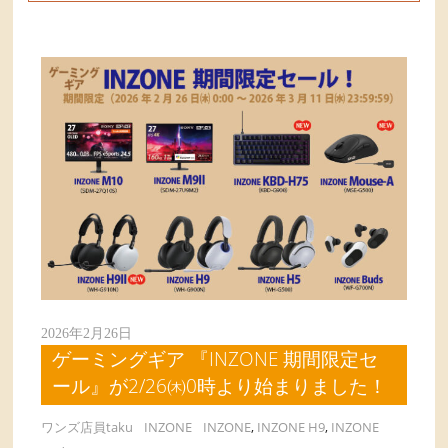
2026年2月26日
ゲーミングギア 『INZONE 期間限定セ
ール』が2/26㈭0時より始まりました！
ワンズ店員taku
INZONE
INZONE
,
INZONE H9
,
INZONE