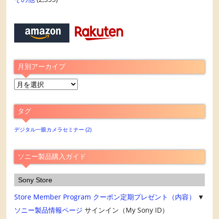
月別アーカイブ
月
別
ア
タグ
ー
カ
デジタル一眼カメラセミナー
(2)
イ
ブ
ソニー製品購入ガイド
Sony Store
Store Member Program
クーポン定期プレゼント（内容）
▼
ソニー製品情報ページ
サインイン（My Sony ID）