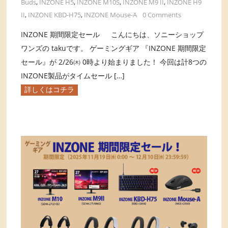
Buds
,
INZONE H5
,
INZONE M10S
,
INZONE M9 II
,
INZONE H9
II
,
INZONE KBD-H75
,
INZONE Mouse-A
0 Comments
INZONE 期間限定セール こんにちは、ソニーショップ
ワンズの takuです。 ゲーミングギア 『INZONE 期間限定
セール』が 2/26㈭ 0時より始まりました！ 今回は計8つの
INZONE製品がタイムセール […]
詳しくはコチラ