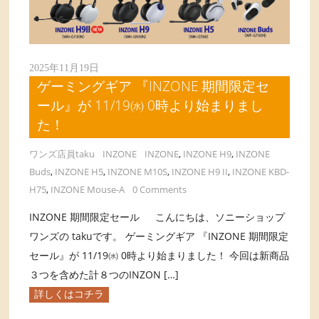
2025年11月19日
ゲーミングギア 『INZONE 期間限定セ
ール』が 11/19㈬ 0時より始まりまし
た！
ワンズ店員taku
INZONE
INZONE
,
INZONE H9
,
INZONE
Buds
,
INZONE H5
,
INZONE M10S
,
INZONE H9 II
,
INZONE KBD-
H75
,
INZONE Mouse-A
0 Comments
INZONE 期間限定セール こんにちは、ソニーショップ
ワンズの takuです。 ゲーミングギア 『INZONE 期間限定
セール』が 11/19㈬ 0時より始まりました！ 今回は新商品
３つを含めた計８つのINZON […]
詳しくはコチラ