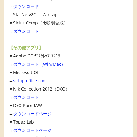
→
ダウンロード
StarNetv2GUI_Win.zip
▼Sirius Comp（比較明合成）
→
ダウンロード
【その他アプリ】
▼Adobe CC ﾃﾞｽｸﾄｯﾌﾟｱﾌﾟﾘ
→
ダウンロード（Win/Mac）
▼Microsoft Off
→
setup.office.com
▼Nik Collection 2012（DXO）
→
ダウンロード
▼DxO PureRAW
→
ダウンロードページ
▼Topaz Lab
→
ダウンロードページ