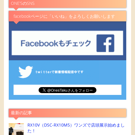
ONE’SのSNS
facebookページに「いいね」をよろしくお願いします
最新の記事
RX10V（DSC-RX10M5）ワンズで店頭展示始めまし
た！