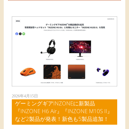
2026年4月15日
ゲーミングギアINZONEに新製品
『INZONE H6 Air』『INZONE M10S II』
など2製品が発表！新色も5製品追加！