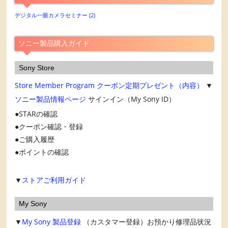
ー
カ
デジタル一眼カメラセミナー
(2)
イ
ブ
ソニー製品購入ガイド
Sony Store
Store Member Program
クーポン定期プレゼント（内容）
▼
ソニー製品情報ページ
サインイン（My Sony ID）
STARの確認
クーポン確認・登録
ご購入履歴
ポイントの確認
▼
ストアご利用ガイド
My Sony
▼
My Sony
製品登録
（カスタマー登録）お預かり修理品状況