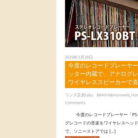
2019年3月28日
今度のレコードプレーヤー「PS
ッター内蔵で、アナログ
ワイヤレススピーカーで
ワンズ店員taku
BRAVIA&HomeAV
,
Ho
Comments
今度のレコードプレーヤー「PS-LX3
グレコードの音楽をワイヤレスヘッド
で、ソニーストアでは […]