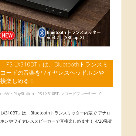
-LX310BT」は、Bluetoothトランスミ
レコードの音楽をワイヤレスヘッドホンや
直接楽しめる！
meAV・PlayStation
PS-LX310BT
,
レコードプレーヤー
0
10BT」は、Bluetoothトランスミッター内蔵で アナロ
ホンやワイヤレススピーカーで直接楽しめます！ 4/20発売