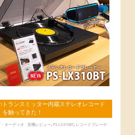
oothトランスミッター内蔵ステレオレコード
BT」を触ってきた！
ゾ・オーディオ
実機レビュー
,
PS-LX310BT
,
レコードプレーヤ