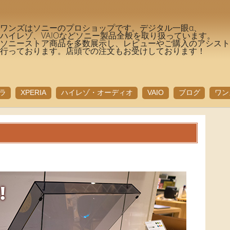
ワンズはソニーのプロショップです。デジタル一眼α、
ハイレゾ、VAIOなどソニー製品全般を取り扱っています。
ソニーストア商品を多数展示し、レビューやご購入のアシス
行っております。店頭での注文もお受けしております！
ラ
XPERIA
ハイレゾ・オーディオ
VAIO
ブログ
ワン