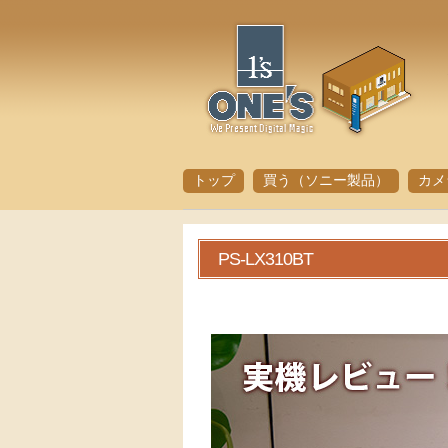
トップ
買う（ソニー製品）
カメ
PS-LX310BT