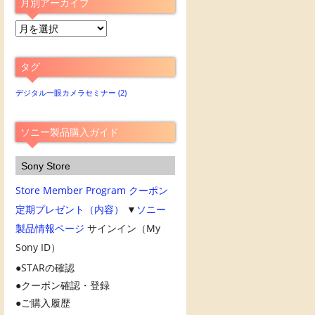
月別アーカイブ
月
別
ア
タグ
ー
カ
デジタル一眼カメラセミナー
(2)
イ
ブ
ソニー製品購入ガイド
Sony Store
Store Member Program
クーポン
定期プレゼント（内容）
▼
ソニー
製品情報ページ
サインイン（My
Sony ID）
STARの確認
クーポン確認・登録
ご購入履歴