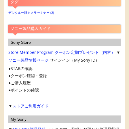
タグ
ー
カ
デジタル一眼カメラセミナー
(2)
イ
ブ
ソニー製品購入ガイド
Sony Store
Store Member Program
クーポン定期プレゼント（内容）
▼
ソニー製品情報ページ
サインイン（My Sony ID）
STARの確認
クーポン確認・登録
ご購入履歴
ポイントの確認
▼
ストアご利用ガイド
My Sony