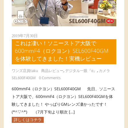
2019年7月30日
これは凄い！ソニーストア大阪で
600mmF4（ロクヨン）SEL600F40GM
を体験してきました！実機レビュー
ワンズ店員taku
商品レビュー
,
デジタル一眼『α』
,
カメラ
SEL600F40GM
0 Comments
600mmF4（ロクヨン）SEL600F40GM 先日、ソニース
トア大阪で、600mmF4（ロクヨン）SEL600F40GMを体
験してきました！ やっぱりGMレンズ凄かったです！
(*^▽^*) （7月下旬より順次 […]
詳しくはコチラ