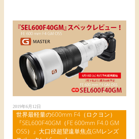
2019年6月12日
世界最軽量の600mm F4（ロクヨン）
『SEL600F40GM（FE 600mm F4.0 GM
OSS）』大口径超望遠単焦点GMレンズ