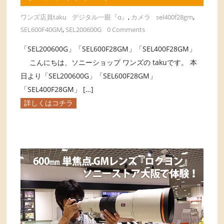
ワンズ店員taku
デジタル一眼『α』
,
カメラ
sel400f28gm
,
SEL600F40GM
,
SEL200600G
0 Comments
「SEL200600G」「SEL600F28GM」「SEL400F28GM」
こんにちは、ソニーショップ ワンズの takuです。 本
日より「SEL200600G」「SEL600F28GM」
「SEL400F28GM」 […]
詳しくはコチラ