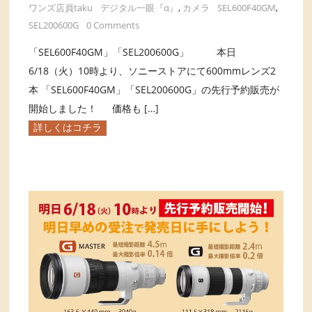
ワンズ店員taku
デジタル一眼『α』
,
カメラ
SEL600F40GM
,
SEL200600G
0 Comments
「SEL600F40GM」「SEL200600G」 本日
6/18（火）10時より、ソニーストアにて600mmレンズ2
本 「SEL600F40GM」「SEL200600G」の先行予約販売が
開始しました！ 価格も […]
詳しくはコチラ