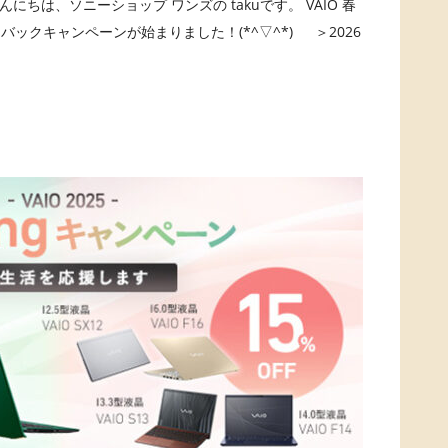
にちは、ソニーショップ ワンズの takuです。 VAIO 春
ックキャンペーンが始まりました！(*^▽^*) ＞2026