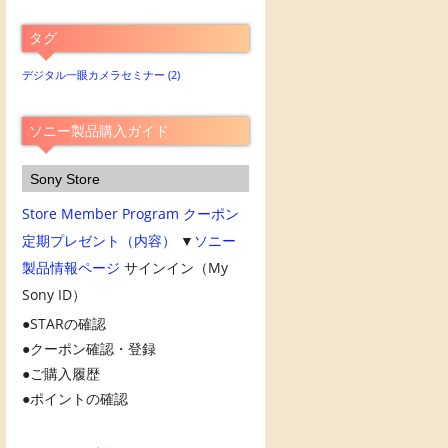
別
ア
タグ
ー
カ
デジタル一眼カメラセミナー
(2)
イ
ブ
ソニー製品購入ガイド
Sony Store
Store Member Program
クーポン
定期プレゼント（内容）
▼
ソニー
製品情報ページ
サインイン（My
Sony ID）
STARの確認
クーポン確認・登録
ご購入履歴
ポイントの確認