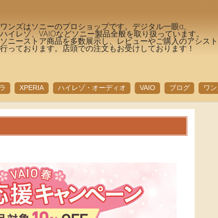
ワンズはソニーのプロショップです。デジタル一眼α、
ハイレゾ、VAIOなどソニー製品全般を取り扱っています。
ソニーストア商品を多数展示し、レビューやご購入のアシス
行っております。店頭での注文もお受けしております！
ラ
XPERIA
ハイレゾ・オーディオ
VAIO
ブログ
ワン