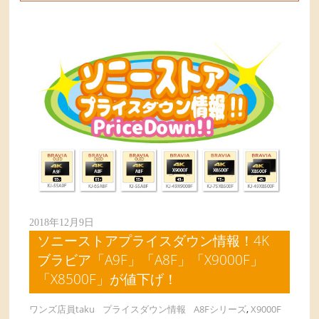
2018年12月9日
ソニーストアプライスダウン情報！4K
ブラビア「A9F」「A8F」「X9000F」
「X8500F」が値下げ！
ワンズ店員taku
プライスダウン情報
A8Fシリーズ
,
X9000F