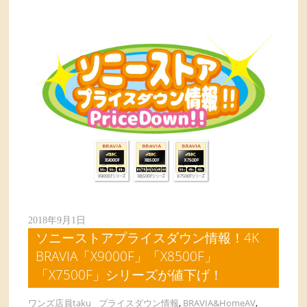
2018年9月1日
ソニーストアプライスダウン情報！4K
BRAVIA「X9000F」「X8500F」
「X7500F」シリーズが値下げ！
ワンズ店員taku
プライスダウン情報
,
BRAVIA&HomeAV
,