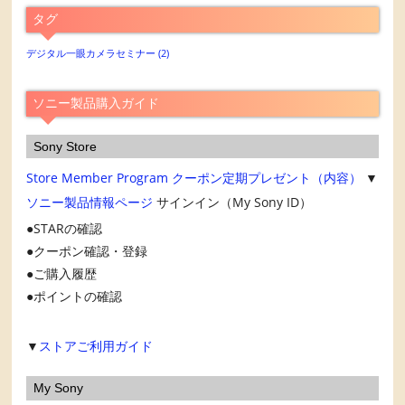
ア
タグ
ー
カ
デジタル一眼カメラセミナー
(2)
イ
ブ
ソニー製品購入ガイド
Sony Store
Store Member Program
クーポン定期プレゼント（内容）
▼
ソニー製品情報ページ
サインイン（My Sony ID）
STARの確認
クーポン確認・登録
ご購入履歴
ポイントの確認
▼
ストアご利用ガイド
My Sony