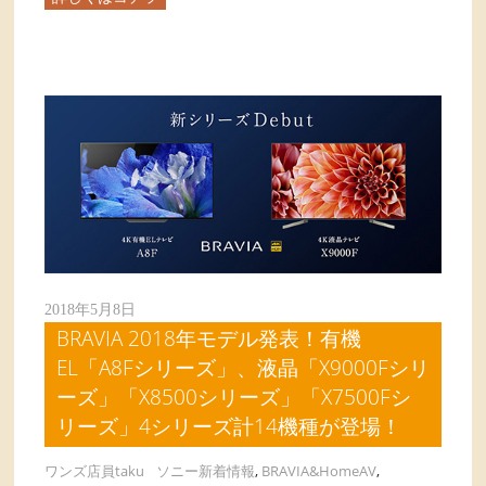
2018年5月8日
BRAVIA 2018年モデル発表！有機
EL「A8Fシリーズ」、液晶「X9000Fシリ
ーズ」「X8500シリーズ」「X7500Fシ
リーズ」4シリーズ計14機種が登場！
ワンズ店員taku
ソニー新着情報
,
BRAVIA&HomeAV
,