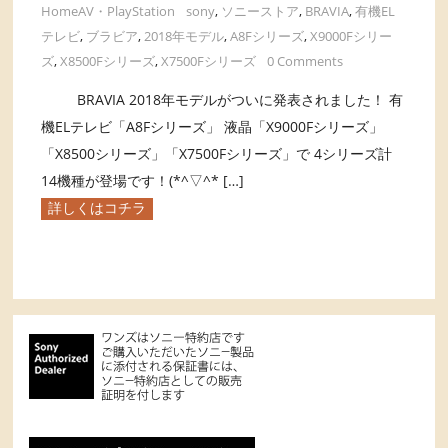
HomeAV・PlayStation
sony
,
ソニーストア
,
BRAVIA
,
有機EL
テレビ
,
ブラビア
,
2018年モデル
,
A8Fシリーズ
,
X9000Fシリー
ズ
,
X8500Fシリーズ
,
X7500Fシリーズ
0 Comments
BRAVIA 2018年モデルがついに発表されました！ 有
機ELテレビ「A8Fシリーズ」 液晶「X9000Fシリーズ」
「X8500シリーズ」「X7500Fシリーズ」で 4シリーズ計
14機種が登場です！(*^▽^* […]
詳しくはコチラ