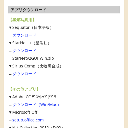
アプリダウンロード
【星景写真用】
▼Sequator（日本語版）
→
ダウンロード
▼StarNet++（星消し）
→
ダウンロード
StarNetv2GUI_Win.zip
▼Sirius Comp（比較明合成）
→
ダウンロード
【その他アプリ】
▼Adobe CC ﾃﾞｽｸﾄｯﾌﾟｱﾌﾟﾘ
→
ダウンロード（Win/Mac）
▼Microsoft Off
→
setup.office.com
▼Nik Collection 2012（DXO）