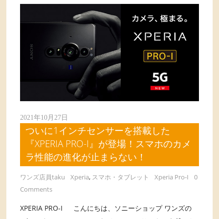
2021年10月27日
ついに1インチセンサーを搭載した
『XPERIA PRO-I』が登場！スマホのカメ
ラ性能の進化が止まらない！
ワンズ店員taku
Xperia
,
スマホ・タブレット
Xperia Pro-I
0
Comments
XPERIA PRO-I こんにちは、ソニーショップ ワンズの