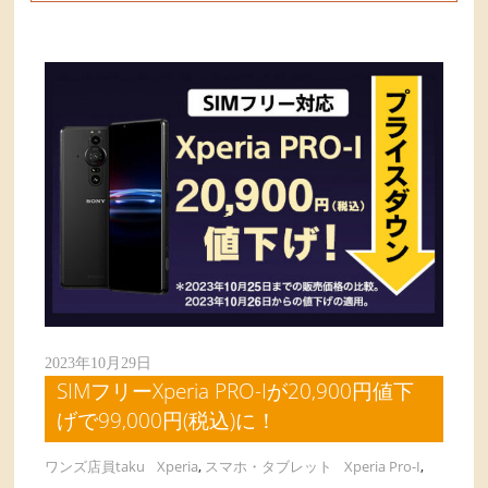
2023年10月29日
SIMフリーXperia PRO-Iが20,900円値下
げで99,000円(税込)に！
ワンズ店員taku
Xperia
,
スマホ・タブレット
Xperia Pro-I
,