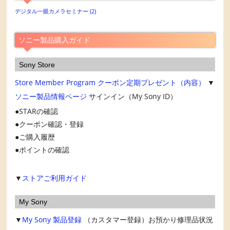
カ
デジタル一眼カメラセミナー
(2)
イ
ブ
ソニー製品購入ガイド
Sony Store
Store Member Program
クーポン定期プレゼント（内容）
▼
ソニー製品情報ページ
サインイン（My Sony ID）
STARの確認
クーポン確認・登録
ご購入履歴
ポイントの確認
▼
ストアご利用ガイド
My Sony
▼
My Sony
製品登録
（カスタマー登録）お預かり修理品状況