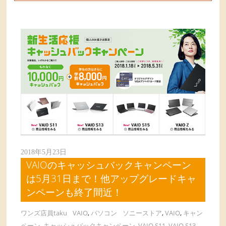
2018年5月23日
VAIOのキャッシュバックキャンペーン
は5月31日まで！他アップグレードキャ
ンペーンも終了間近！
ワンズ店員taku
VAIO
,
パソコン
ソニーストア
,
VAIO
,
キャン
ペーン
,
キャッシュバックキャンペーン
,
VAIO S11
,
VAIO S13
,