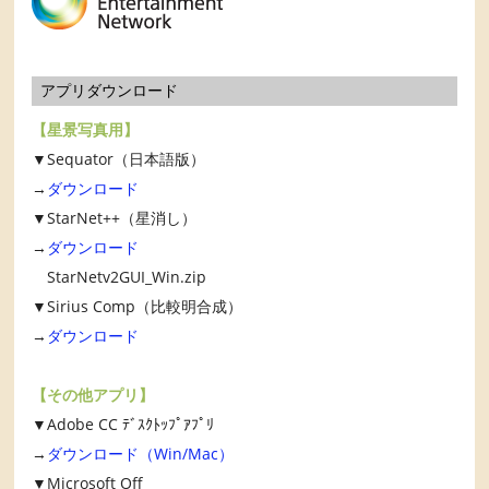
アプリダウンロード
【星景写真用】
▼Sequator（日本語版）
→
ダウンロード
▼StarNet++（星消し）
→
ダウンロード
StarNetv2GUI_Win.zip
▼Sirius Comp（比較明合成）
→
ダウンロード
【その他アプリ】
▼Adobe CC ﾃﾞｽｸﾄｯﾌﾟｱﾌﾟﾘ
→
ダウンロード（Win/Mac）
▼Microsoft Off