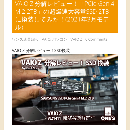
VAIO Z 分解レビュー！「PCIe Gen.4
M.2 2TB」の超爆速大容量SSD 2TB
に換装してみた！(2021年3月モデ
ル)
ワンズ店員taku
VAIO
,
パソコン
VAIO Z
0 Comments
VAIO Z 分解レビュー！SSD換装