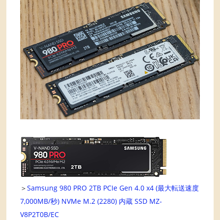
＞
Samsung 980 PRO 2TB PCIe Gen 4.0 x4 (最大転送速度
7,000MB/秒) NVMe M.2 (2280) 内蔵 SSD MZ-
V8P2T0B/EC