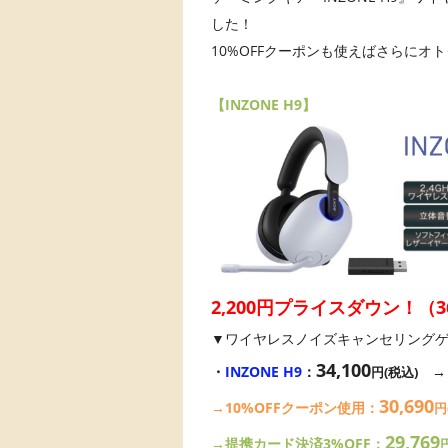
した！
10%OFFクーポンも使えばさらにオト
【INZONE H9】
2,200円プライスダウン！
（
3
▼ワイヤレスノイズキャンセリング
34,100
・
INZONE H9
：
円(税込)
30,690
→10%OFFクーポン使用：
円
29,769
→提携カード決済3%OFF：