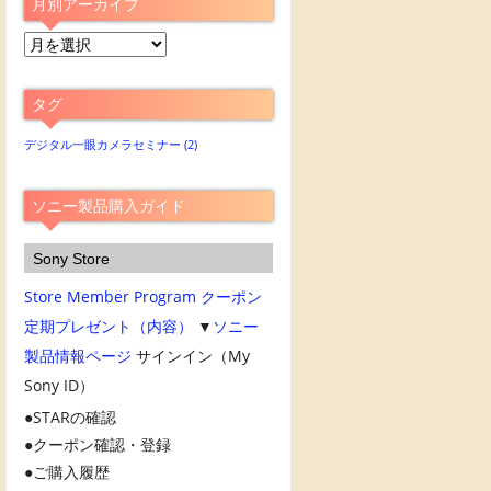
月別アーカイブ
月
別
ア
タグ
ー
カ
デジタル一眼カメラセミナー
(2)
イ
ブ
ソニー製品購入ガイド
Sony Store
Store Member Program
クーポン
定期プレゼント（内容）
▼
ソニー
製品情報ページ
サインイン（My
Sony ID）
STARの確認
クーポン確認・登録
ご購入履歴