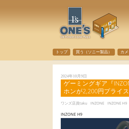
トップ
買う（ソニー製品）
カメ
2024年10月9日
ゲーミングギア『INZ
ホンが2,200円プライ
ワンズ店員taku
INZONE
INZONE H9
INZONE H9