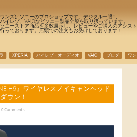
ワンズはソニーのプロショップです。デジタル一眼α、
ハイレゾ、VAIOなどソニー製品全般を取り扱っています。
ソニーストア商品を多数展示し、レビューやご購入のアシス
行っております。店頭での注文もお受けしております！
ラ
XPERIA
ハイレゾ・オーディオ
VAIO
ブログ
ワン
ONE H9』ワイヤレスノイキャンヘッド
スダウン！
0 Comments