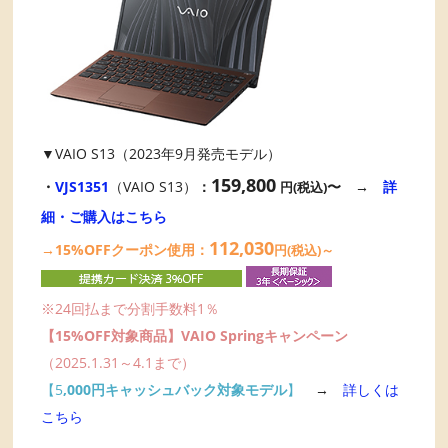
▼VAIO S13（2023年9月発売モデル）
159,800
・
VJS1351
（VAIO S13）
：
〜 →
詳
円(税込)
細・ご購入はこちら
112,030
→15%OFFクーポン使用：
円(税込)～
※24回払まで分割手数料1％
【15%OFF対象商品】VAIO Springキャンペーン
（2025.1.31～4.1まで）
【5
,000円キャッシュバック対象モデル
】
→
詳しくは
こちら