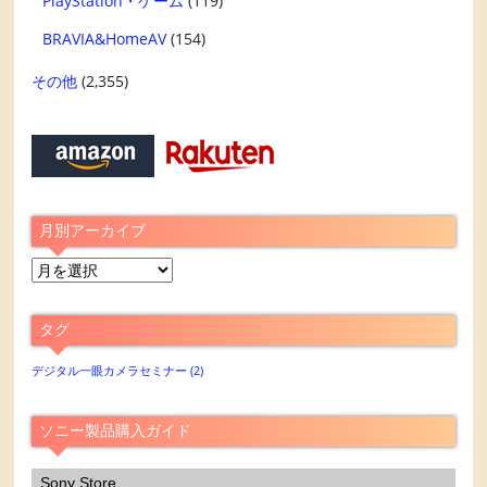
PlayStation・ゲーム
(119)
BRAVIA&HomeAV
(154)
その他
(2,355)
月別アーカイブ
月
別
ア
タグ
ー
カ
デジタル一眼カメラセミナー
(2)
イ
ブ
ソニー製品購入ガイド
Sony Store