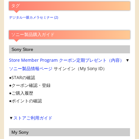
ア
タグ
ー
カ
デジタル一眼カメラセミナー
(2)
イ
ブ
ソニー製品購入ガイド
Sony Store
Store Member Program
クーポン定期プレゼント（内容）
▼
ソニー製品情報ページ
サインイン（My Sony ID）
STARの確認
クーポン確認・登録
ご購入履歴
ポイントの確認
▼
ストアご利用ガイド
My Sony