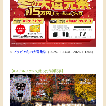
＞
ブラビア冬の大還元祭
（2025.11.14㈮～2026.1.13㈫）
【α＜アルファ＞で撮った作例記事】