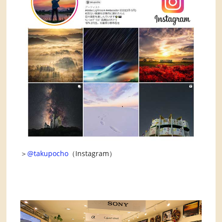
＞
@takupocho
（Instagram）