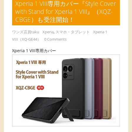
Xperia 1 VIII専用カバー『Style Cover
with Stand for Xperia 1 VIII』（XQZ-
CBGE）も受注開始！
ワンズ店員taku
Xperia
,
スマホ・タブレット
Xperia 1
VIII（XQ-GE44）
0 Comments
Xperia 1 VIII専用カバー