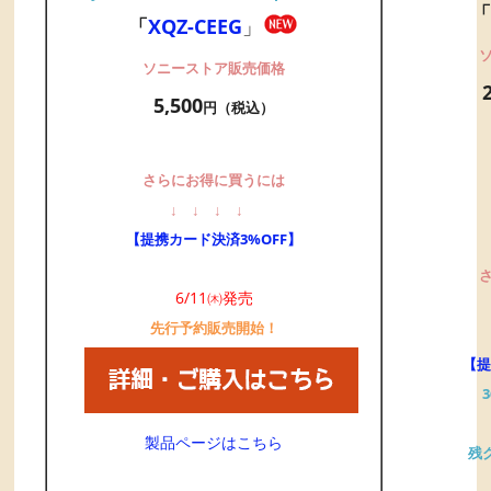
「
「
XQZ-CEEG
」
ソニーストア販売価格
5,500
円（税込）
さらにお得に買うには
↓
↓
↓
↓
【提携カード決済3%OFF】
6/11㈭発売
先行予約販売開始！
【提
製品ページはこちら
残ク