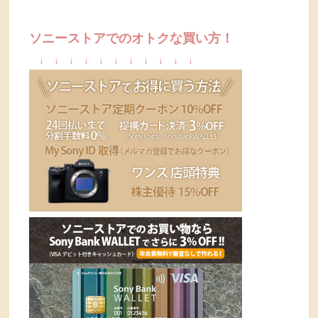
ソニーストアでのオトクな買い方！
↓
↓
↓
↓
↓
↓
↓
↓
↓
↓
↓