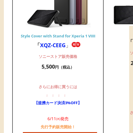
Style Cover with Stand for Xperia 1 VIIII
「
「
XQZ-CEEG
」
ソニーストア販売価格
5,500
円（税込）
さらにお得に買うには
↓
↓
↓
↓
【提携カード決済3%OFF】
6/11㈭発売
先行予約販売開始！