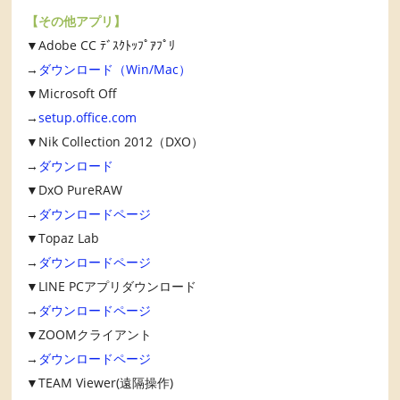
【その他アプリ】
▼Adobe CC ﾃﾞｽｸﾄｯﾌﾟｱﾌﾟﾘ
→
ダウンロード（Win/Mac）
▼Microsoft Off
→
setup.office.com
▼Nik Collection 2012（DXO）
→
ダウンロード
▼DxO PureRAW
→
ダウンロードページ
▼Topaz Lab
→
ダウンロードページ
▼LINE PCアプリダウンロード
→
ダウンロードページ
▼ZOOMクライアント
→
ダウンロードページ
▼TEAM Viewer(遠隔操作)