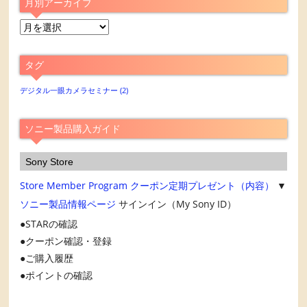
月別アーカイブ
月
別
ア
タグ
ー
カ
デジタル一眼カメラセミナー
(2)
イ
ブ
ソニー製品購入ガイド
Sony Store
Store Member Program
クーポン定期プレゼント（内容）
▼
ソニー製品情報ページ
サインイン（My Sony ID）
STARの確認
クーポン確認・登録
ご購入履歴
ポイントの確認