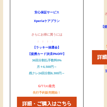
安心保証サービス
Xperiaケアプラン
【提
さらにお得に買うには
↓
↓
↓
↓
【ラッキー抽選会】
【提携カード決済3%OFF】
36回分割払手数料0%
月々6,500円～
残クレ24回分割6,300円～
6/11㈭発売
先行予約販売開始！