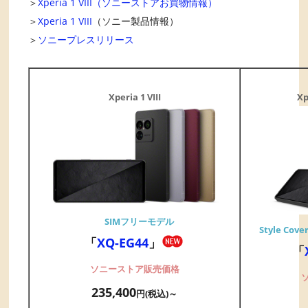
＞
Xperia 1 VIII（ソニーストアお買物情報）
＞
Xperia 1 VIII
（ソニー製品情報）
＞
ソニープレスリリース
Xperia 1 VIII
Xp
SIMフリーモデル
Style Cover
「
XQ-EG44
」
「
ソニーストア販売価格
235,400
円(税込)～