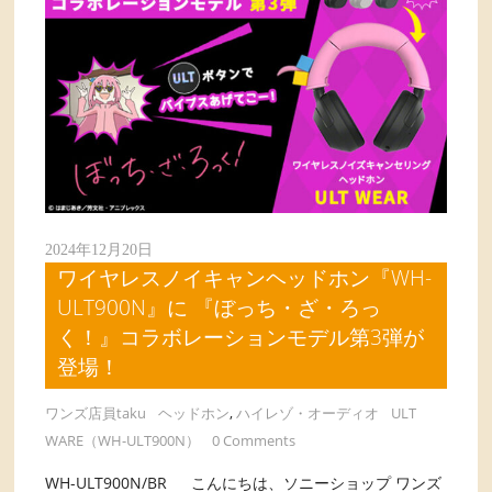
2024年12月20日
ワイヤレスノイキャンヘッドホン『WH-
ULT900N』に 『ぼっち・ざ・ろっ
く！』コラボレーションモデル第3弾が
登場！
ワンズ店員taku
ヘッドホン
,
ハイレゾ・オーディオ
ULT
WARE（WH-ULT900N）
0 Comments
WH-ULT900N/BR こんにちは、ソニーショップ ワンズ