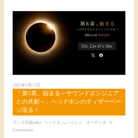
2025年5月13日
「第6章、始まる～サウンドエンジニア
との共創～」ヘッドホンのティザーペー
ジ現る！
ワンズ店員taku
ヘッドホン
,
ハイレゾ・オーディオ
0
Comments