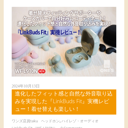
2024年10月13日
進化したフィット感と自然な外音取り込
みを実現した『LinkBuds Fit』実機レビ
ュー！着せ替えも楽しい！
ワンズ店員taku
ヘッドホン
,
ハイレゾ・オーディオ
LinkBuds Fit（WF-L910N）
0 Comments