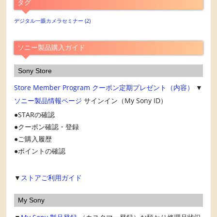
タグ
ー
カ
デジタル一眼カメラセミナー
(2)
イ
ブ
ソニー製品購入ガイド
Sony Store
Store Member Program
クーポン定期プレゼント（内容）
▼
ソニー製品情報ページ
サインイン（My Sony ID）
STARの確認
クーポン確認・登録
ご購入履歴
ポイントの確認
▼
ストアご利用ガイド
My Sony