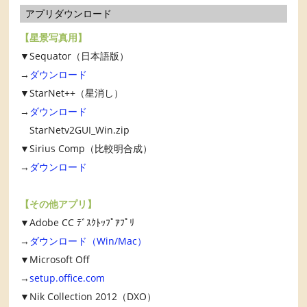
アプリダウンロード
【星景写真用】
▼Sequator（日本語版）
→
ダウンロード
▼StarNet++（星消し）
→
ダウンロード
StarNetv2GUI_Win.zip
▼Sirius Comp（比較明合成）
→
ダウンロード
【その他アプリ】
▼Adobe CC ﾃﾞｽｸﾄｯﾌﾟｱﾌﾟﾘ
→
ダウンロード（Win/Mac）
▼Microsoft Off
→
setup.office.com
▼Nik Collection 2012（DXO）