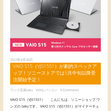
2022年4月26日
VAIO S15（VJS1551）が劇的スペックア
ップ！ソニーストアでは5月中旬以降受
注開始予定！
ワンズ店員taku
VAIO
,
パソコン
0 Comments
VAIO S15（VJS1551） こんにちは、ソニーショップ ワ
ンズの takuです。 VAIO S15（VJS1551）がマイナーチェ