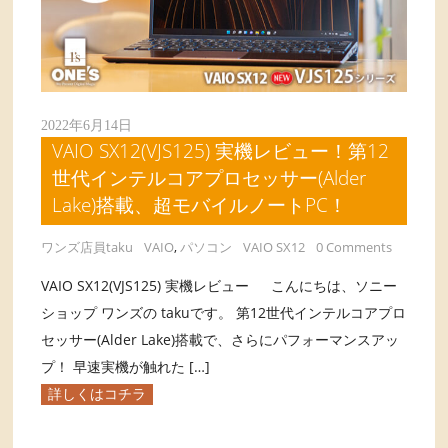
2022年6月14日
VAIO SX12(VJS125) 実機レビュー！第12
世代インテルコアプロセッサー(Alder
Lake)搭載、超モバイルノートPC！
ワンズ店員taku
VAIO
,
パソコン
VAIO SX12
0 Comments
VAIO SX12(VJS125) 実機レビュー こんにちは、ソニー
ショップ ワンズの takuです。 第12世代インテルコアプロ
セッサー(Alder Lake)搭載で、さらにパフォーマンスアッ
プ！ 早速実機が触れた […]
詳しくはコチラ