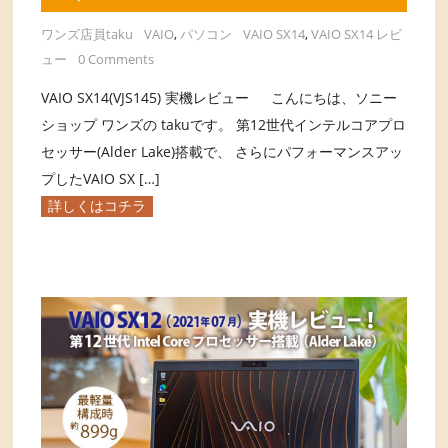
ワンズ店員taku
VAIO
,
パソコン
VAIO SX14
,
VAIO SX14 レビ
ュー
0 Comments
VAIO SX14(VJS145) 実機レビュー こんにちは、ソニー
ショップ ワンズの takuです。 第12世代インテルコアプロ
セッサー(Alder Lake)搭載で、 さらにパフォーマンスアッ
プしたVAIO SX […]
詳しくはコチラ