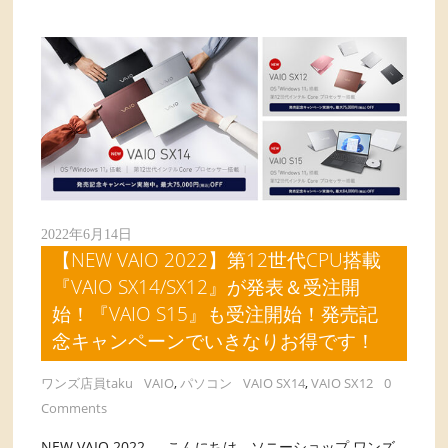
2022年6月14日
【NEW VAIO 2022】第12世代CPU搭載
『VAIO SX14/SX12』が発表＆受注開
始！『VAIO S15』も受注開始！発売記
念キャンペーンでいきなりお得です！
ワンズ店員taku
VAIO
,
パソコン
VAIO SX14
,
VAIO SX12
0
Comments
NEW VAIO 2022 こんにちは、ソニーショップ ワンズ