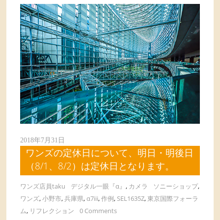
2018年7月31日
ワンズの定休日について、明日・明後日
（8/1、8/2）は定休日となります。
ワンズ店員taku
デジタル一眼『α』
,
カメラ
ソニーショップ
,
ワンズ
,
小野市
,
兵庫県
,
α7iii
,
作例
,
SEL1635Z
,
東京国際フォーラ
ム
,
リフレクション
0 Comments