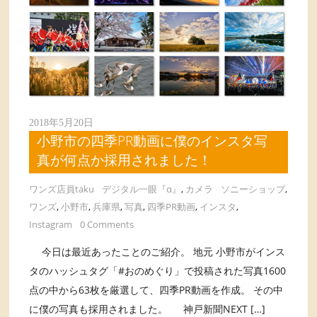
2018年5月20日
小野市の四季PR動画に僕のインスタ写
真が何点か採用されました！
ワンズ店員taku
デジタル一眼『α』
,
カメラ
ソニーショップ
,
ワンズ
,
小野市
,
兵庫県
,
写真
,
四季PR動画
,
インスタ
,
Instagram
0 Comments
今日は最近あったことのご紹介。 地元 小野市がインス
タのハッシュタグ「#おのめぐり」で投稿された写真1600
点の中から63枚を厳選して、四季PR動画を作成。 その中
に僕の写真も採用されました。 神戸新聞NEXT […]