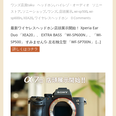
ワンズ店員taku
ヘッドホン
,
ハイレゾ・オーディオ
ソニー
ストア
,
ソニーショップ
,
ワンズ
,
店頭展示
,
wi-sp500
,
wi-
sp600n
,
XEA20
,
ワイヤレスヘッドホン
0 Comments
最新ワイヤレスヘッドホン店頭展示開始！ Xperia Ear
Duo 「XEA20」、 EXTRA BASS 「WI-SP600N」、「WI-
SP500」 すみません💦 左右独立型 「WF-SP700N」 […]
詳しくはコチラ