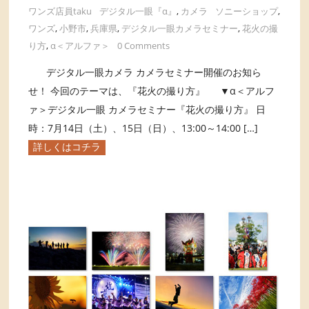
ワンズ店員taku
デジタル一眼『α』
,
カメラ
ソニーショップ
,
ワンズ
,
小野市
,
兵庫県
,
デジタル一眼カメラセミナー
,
花火の撮
り方
,
α＜アルファ＞
0 Comments
デジタル一眼カメラ カメラセミナー開催のお知ら
せ！ 今回のテーマは、『花火の撮り方』 ▼α＜アルフ
ァ＞デジタル一眼 カメラセミナー『花火の撮り方』 日
時：7月14日（土）、15日（日）、13:00～14:00 […]
詳しくはコチラ