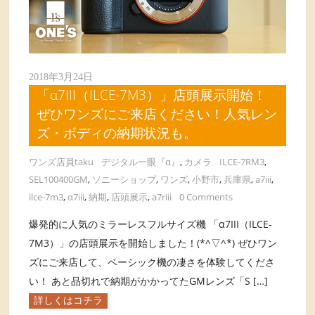
2018年3月24日
「α7III（ILCE-7M3）」店頭展示開始！
ぜひワンズにご来店ください！人気レン
ズ・ボディの納期状況も。
ワンズ店員taku
デジタル一眼『α』
,
カメラ
ILCE-7RM3
,
SEL100400GM
,
ソニーショップ
,
ワンズ
,
小野市
,
兵庫県
,
a7iii
,
ilce-7m3
,
α7iii
,
納期
,
店頭展示
,
a7riii
0 Comments
爆発的に人気のミラーレスフルサイズ機 「α7III（ILCE-
7M3）」の店頭展示を開始しました！(*^▽^*) ぜひワン
ズにご来店して、ベーシック機の凄さを体験してくださ
い！ あと品切れで納期がかかってたGMレンズ「S […]
詳しくはコチラ