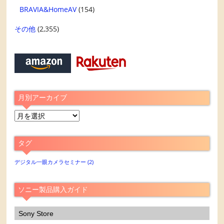
BRAVIA&HomeAV
(154)
その他
(2,355)
月別アーカイブ
月
別
ア
タグ
ー
カ
デジタル一眼カメラセミナー
(2)
イ
ブ
ソニー製品購入ガイド
Sony Store