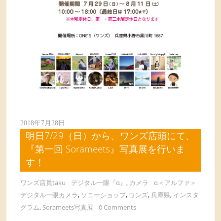
2018年7月28日
明日7/29（日）から、ワンズ店頭にて、
『第一回 Sorameets』写真展を行いま
す！
ワンズ店員taku
デジタル一眼『α』
,
カメラ
α＜アルファ＞
デジタル一眼カメラ
,
ソニーショップ
,
ワンズ
,
兵庫県
,
インスタ
グラム
,
Sorameets写真展
0 Comments