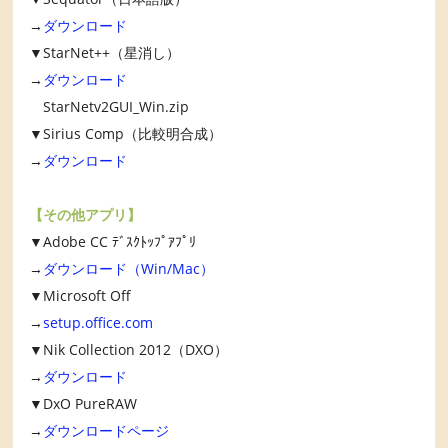
→
ダウンロード
▼StarNet++（星消し）
→
ダウンロード
StarNetv2GUI_Win.zip
▼Sirius Comp（比較明合成）
→
ダウンロード
【その他アプリ】
▼Adobe CC ﾃﾞｽｸﾄｯﾌﾟｱﾌﾟﾘ
→
ダウンロード（Win/Mac）
▼Microsoft Off
→
setup.office.com
▼Nik Collection 2012（DXO）
→
ダウンロード
▼DxO PureRAW
→
ダウンロードページ