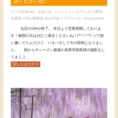
店くださいね！
ワンズ店員taku
お知らせ
ソニーショップ
,
ワンズ
,
小野市
,
兵庫県
,
α7RII
,
熱気球
,
SEL2470Z
,
トイプードル
0 Comments
当店のGWが終了。 本日より営業再開しておりま
す！御用の方はぜひご来店くださいね！(*^▽^*) って朝
に書いてたんだけど、バタバタして今の投稿となりまし
た。 朝から今シーズン最後の加西市熱気球の撮影をし
てき […]
詳しくはコチラ