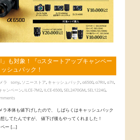
II」も対象！『αスタートアップキャンペー
キャッシュバック！
メラ
sony
,
ソニーストア
,
キャッシュバック
,
α6500
,
α7RII
,
α7II
,
キャンペーン
,
ILCE-7M2
,
ILCE-6500
,
SEL2470GM
,
SEL1224G
,
omments
本体も値下げしたので、 しばらくはキャッシュバック
想してたんですが、 値下げ後もやってくれました！
ー […]