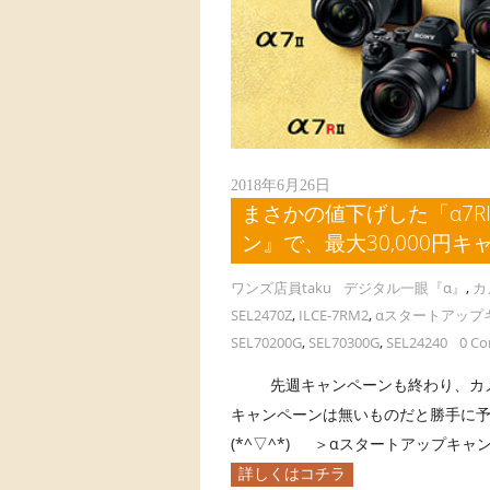
2018年6月26日
まさかの値下げした「α7R
ン』で、最大30,000円
ワンズ店員taku
デジタル一眼『α』
,
カ
SEL2470Z
,
ILCE-7RM2
,
αスタートアップ
SEL70200G
,
SEL70300G
,
SEL24240
0 C
先週キャンペーンも終わり、カメラ
キャンペーンは無いものだと勝手に予
(*^▽^*) ＞αスタートアップキャンペ
詳しくはコチラ