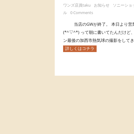
ワンズ店員taku
お知らせ
ソニーショ
ル
0 Comments
当店のGWが終了。 本日より営業
(*^▽^*) って朝に書いてたんだ
ン最後の加西市熱気球の撮影をしてき 
詳しくはコチラ