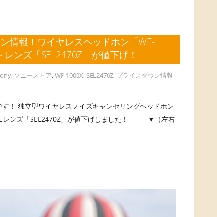
ン情報！ワイヤレスヘッドホン「WF-
＞レンズ「SEL2470Z」が値下げ！
sony
,
ソニーストア
,
WF-1000X
,
SEL2470Z
,
プライスダウン情報
す！ 独立型ワイヤレスノイズキャンセリングヘッドホン
のFEレンズ「SEL2470Z」が値下げしました！ ▼（左右