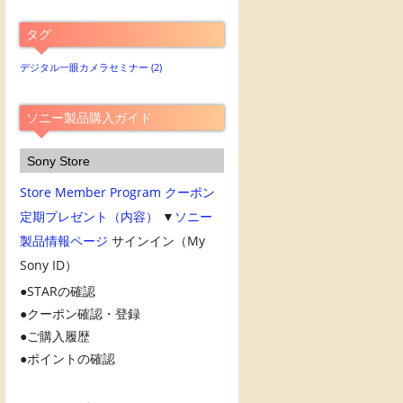
別
ア
タグ
ー
カ
デジタル一眼カメラセミナー
(2)
イ
ブ
ソニー製品購入ガイド
Sony Store
Store Member Program
クーポン
定期プレゼント（内容）
▼
ソニー
製品情報ページ
サインイン（My
Sony ID）
STARの確認
クーポン確認・登録
ご購入履歴
ポイントの確認