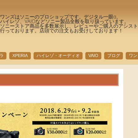
ワンズはソニーのプロショップです。デジタル一眼α、
ハイレゾ、VAIOなどソニー製品全般を取り扱っています。
ソニーストア商品を多数展示し、レビューやご購入のアシス
行っております。店頭での注文もお受けしております！
ラ
XPERIA
ハイレゾ・オーディオ
VAIO
ブログ
ワン