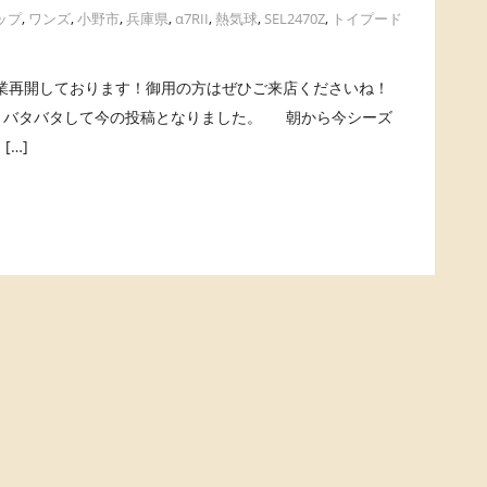
ップ
,
ワンズ
,
小野市
,
兵庫県
,
α7RII
,
熱気球
,
SEL2470Z
,
トイプード
再開しております！御用の方はぜひご来店くださいね！
けど、バタバタして今の投稿となりました。 朝から今シーズ
[…]