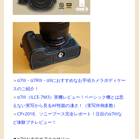
＞
α7III・α7RIII・α9におすすめなお手頃カメラボディケー
スのご紹介！
＞
α7III（ILCE-7M3）実機レビュー！ベーシック機とは思
えない実写から見るAF性能の凄さ！（実写作例多数）
＞
CP+2018、ソニーブース完全レポート！注目のα7IIIな
ど体験プチレビュー！
▼α7IIIおすすめアクセサリー