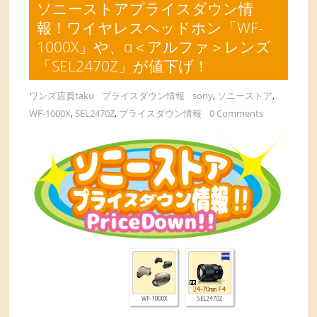
ソニーストアプライスダウン情
報！ワイヤレスヘッドホン「WF-
1000X」や、α＜アルファ＞レンズ
「SEL2470Z」が値下げ！
ワンズ店員taku
プライスダウン情報
sony
,
ソニーストア
,
WF-1000X
,
SEL2470Z
,
プライスダウン情報
0 Comments