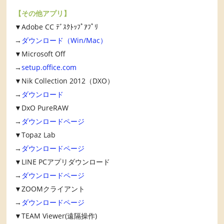
【その他アプリ】
▼Adobe CC ﾃﾞｽｸﾄｯﾌﾟｱﾌﾟﾘ
→
ダウンロード（Win/Mac）
▼Microsoft Off
→
setup.office.com
▼Nik Collection 2012（DXO）
→
ダウンロード
▼DxO PureRAW
→
ダウンロードページ
▼Topaz Lab
→
ダウンロードページ
▼LINE PCアプリダウンロード
→
ダウンロードページ
▼ZOOMクライアント
→
ダウンロードページ
▼TEAM Viewer(遠隔操作)