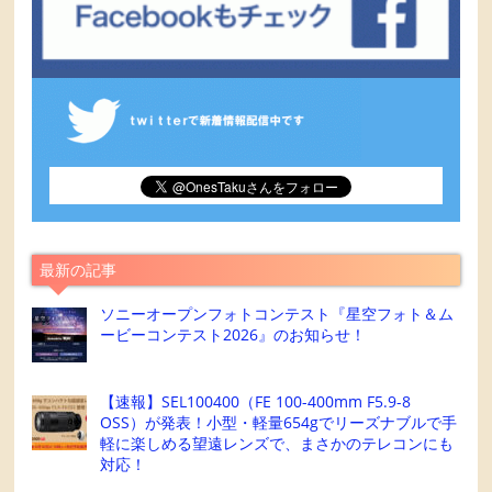
最新の記事
ソニーオープンフォトコンテスト『星空フォト＆ム
ービーコンテスト2026』のお知らせ！
【速報】SEL100400（FE 100-400mm F5.9-8
OSS）が発表！小型・軽量654gでリーズナブルで手
軽に楽しめる望遠レンズで、まさかのテレコンにも
対応！