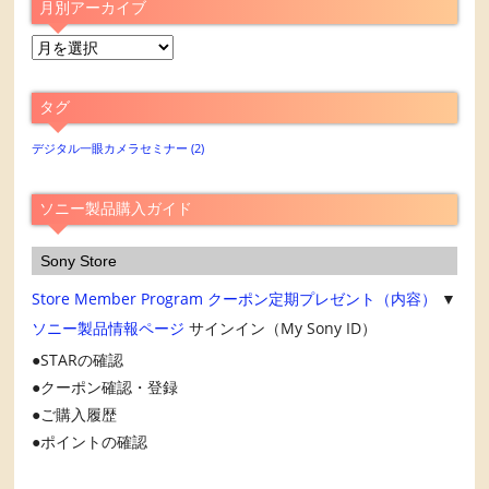
月別アーカイブ
月
別
ア
タグ
ー
カ
デジタル一眼カメラセミナー
(2)
イ
ブ
ソニー製品購入ガイド
Sony Store
Store Member Program
クーポン定期プレゼント（内容）
▼
ソニー製品情報ページ
サインイン（My Sony ID）
STARの確認
クーポン確認・登録
ご購入履歴
ポイントの確認