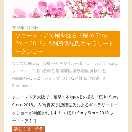
2018年2月26日
ソニーストアで桜を撮る『桜 in Sony
Store 2018』&別所隆弘氏ギャラリート
ークショー！
ワンズ店員taku
お知らせ
,
デジタル一眼『α』
,
カメラ
sony
,
ソニーストア
,
桜
,
絶景桜
,
別所隆弘
,
藤原嘉騎
,
眞鍋久徳
,
wasabitool
,
ソニーショップ
,
ワンズ
,
小野市
,
兵庫県
0
Comments
ソニーストア大阪で一足早く本物の桜を撮る『桜 in Sony
Store 2018』 & 写真家 別所隆弘氏によるギャラリートー
クショーが開催されます！ ＞桜 in Sony Store 2018 ソニ
ーストア […]
詳しくはコチラ