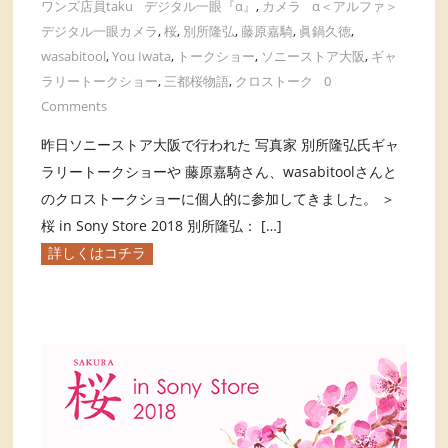
ワンズ店員taku
デジタル一眼『α』
,
カメラ
α＜アルファ＞
デジタル一眼カメラ
,
桜
,
別所隆弘
,
藤原嘉騎
,
眞鍋久徳
,
wasabitool
,
You Iwata
,
トークショー
,
ソニーストア大阪
,
ギャ
ラリートークショー
,
三都桜物語
,
クロストーク
0
Comments
昨日ソニーストア大阪で行われた 写真家 別所隆弘氏ギャ
ラリートークショーや 藤原嘉騎さん、wasabitoolさんと
のクロストークショーに個人的に参加してきました。 ＞
桜 in Sony Store 2018 別所隆弘： […]
詳しくはコチラ