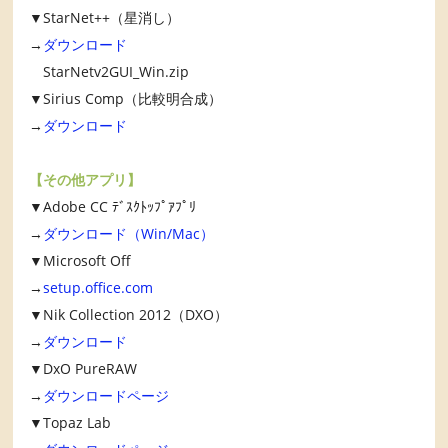
▼StarNet++（星消し）
→
ダウンロード
StarNetv2GUI_Win.zip
▼Sirius Comp（比較明合成）
→
ダウンロード
【その他アプリ】
▼Adobe CC ﾃﾞｽｸﾄｯﾌﾟｱﾌﾟﾘ
→
ダウンロード（Win/Mac）
▼Microsoft Off
→
setup.office.com
▼Nik Collection 2012（DXO）
→
ダウンロード
▼DxO PureRAW
→
ダウンロードページ
▼Topaz Lab