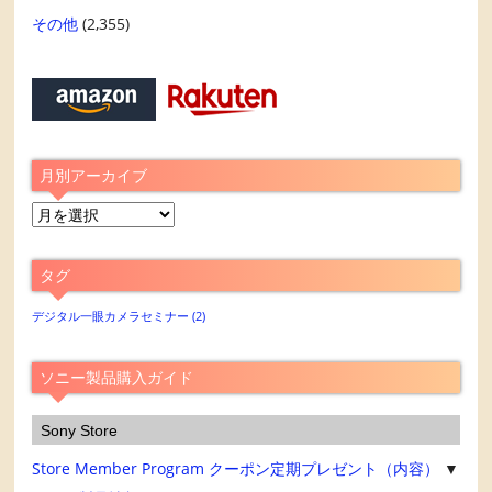
その他
(2,355)
月別アーカイブ
月
別
ア
タグ
ー
カ
デジタル一眼カメラセミナー
(2)
イ
ブ
ソニー製品購入ガイド
Sony Store
Store Member Program
クーポン定期プレゼント（内容）
▼