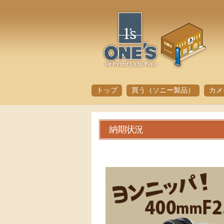
トップ
買う（ソニー製品）
カメ
納期状況