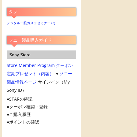
別
ア
タグ
ー
カ
デジタル一眼カメラセミナー
(2)
イ
ブ
ソニー製品購入ガイド
Sony Store
Store Member Program
クーポン
定期プレゼント（内容）
▼
ソニー
製品情報ページ
サインイン（My
Sony ID）
STARの確認
クーポン確認・登録
ご購入履歴
ポイントの確認