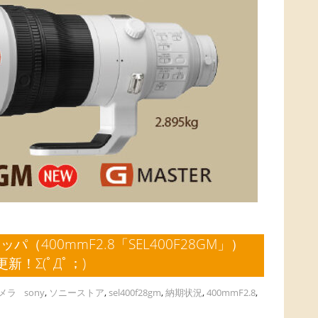
400mmF2.8「SEL400F28GM」）
！Σ(ﾟДﾟ；)
メラ
sony
,
ソニーストア
,
sel400f28gm
,
納期状況
,
400mmF2.8
,