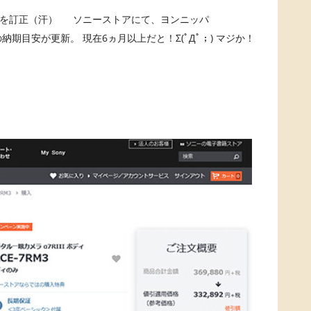
を訂正（汗） ソニーストアにて、ヨンニッパ
M」）の納期目安が更新。 現在6ヵ月以上だと！Σ(ﾟДﾟ；) マジか！