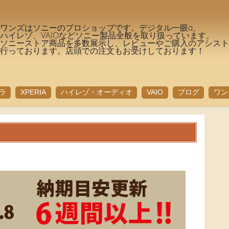
ワンズはソニーのプロショップです。デジタル一眼α、
ハイレゾ、VAIOなどソニー製品全般を取り扱っています。
ソニーストア商品を多数展示し、レビューやご購入のアシス
行っております。店頭での注文もお受けしております！
ラ
XPERIA
ハイレゾ・オーディオ
VAIO
ブログ
ワン