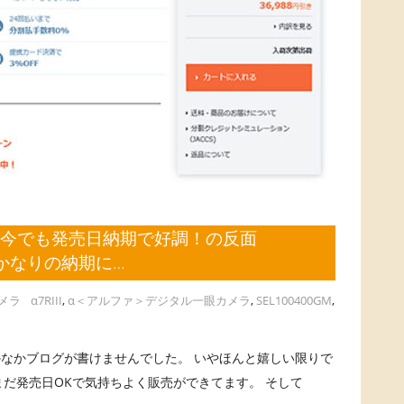
Iが今でも発売日納期で好調！の反面
がかなりの納期に…
メラ
α7RIII
,
α＜アルファ＞デジタル一眼カメラ
,
SEL100400GM
,
なかブログが書けませんでした。 いやほんと嬉しい限りで
期もいまだ発売日OKで気持ちよく販売ができてます。 そして