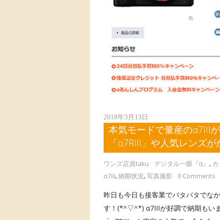
2018年3月13日
本気モードで量産のα7II
「α7RIII」や人気レンズ
ワンズ店員taku
デジタル一眼『α』
,
カ
α7iii
,
納期状況
,
写真撮影
0 Comments
昨日も今日も接客業でバタバタでなか
す！(*^▽^*) α7IIIが好調で納