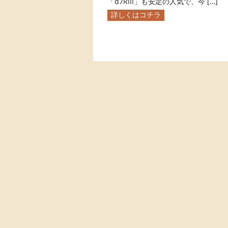
「α7RIII」も安定の人気で、今 […]
詳しくはコチラ