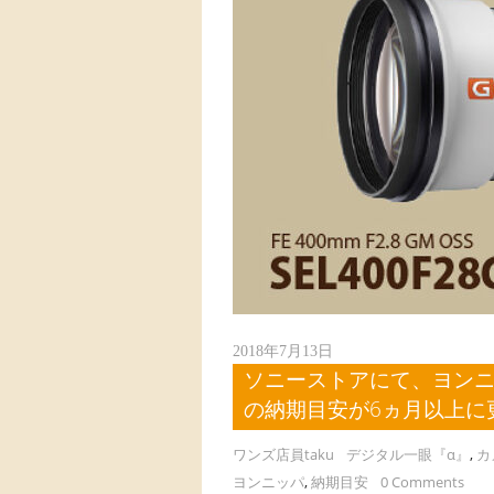
2018年7月13日
ソニーストアにて、ヨンニッパ（
の納期目安が6ヵ月以上に更新
ワンズ店員taku
デジタル一眼『α』
,
カ
ヨンニッパ
,
納期目安
0 Comments