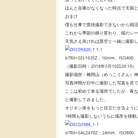
ほんと在庫がなくなった時点で天国と地
おまけ
僕も仕事で普段撮影できないから朝
これから季節の移り変わり、桜のシ
天気さえ良ければ星空と一緒に撮影
α7RII+SEL1635Z：16mm、ISO4
（撮影日時：2018年3月10日20:10）
撮影場所：雌岡山（めっこうさん）
写真仲間が日中に撮影した写真を見
ここは初めて来る場所でしたが、夜
と撮影してみました。
オリオン座をもっと目立たせるよう
1時間も撮影しないうちに場所を移動
α7RII+SAL2470Z：24mm、ISO8