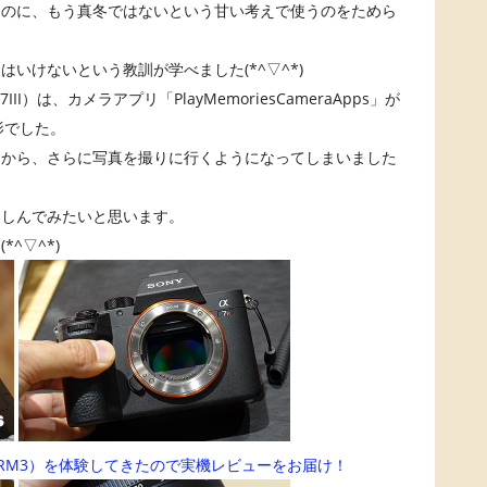
たのに、もう真冬ではないという甘い考えで使うのをためら
いけないという教訓が学べました(*^▽^*)
7III）は、カメラアプリ「PlayMemoriesCameraApps」が
影でした。
てから、さらに写真を撮りに行くようになってしまいました
楽しんでみたいと思います。
^▽^*)
CE-7RM3）を体験してきたので実機レビューをお届け！