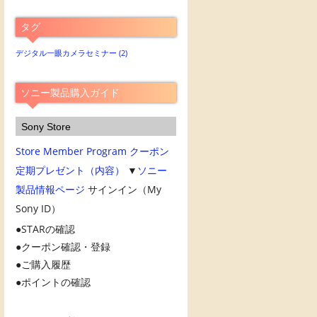
別
ア
タグ
ー
カ
デジタル一眼カメラセミナー
(2)
イ
ブ
ソニー製品購入ガイド
Sony Store
Store Member Program
クーポン
定期プレゼント（内容）
▼
ソニー
製品情報ページ
サインイン（My
Sony ID）
STARの確認
クーポン確認・登録
ご購入履歴
ポイントの確認