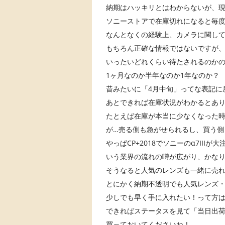
納期はハッキリとはわからないが、現
ソニーストアで在庫切れになると毎度
なんとなくの経験上、カメラに関して
もちろん正確な情報ではないですが、
いったいどれくらい待たされるのか
1ヶ月なのか半年なのか1年なのか？
昔みたいに「4月中旬」ってな表記に
あとできれば在庫状況がわかるとあ
たとえば在庫が本当に少なくなった
が…売る側も急がせられるし、買う側も
やっぱCP+2018でソニーのα7II
いう業界の流れの噂が広がり、かな
そうなると人気のレンズも一緒に売れち
とにかく納期不透明でも人気レンズ
少しでも早く手に入れたい！って方
できればステータスを見て「当日出
買っておいてくださいね！