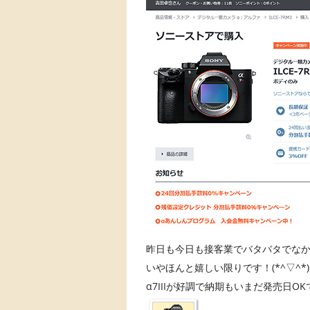
昨日も今日も接客業でバタバタでな
いやほんと嬉しい限りです！(*^▽^*)
α7IIIが好調で納期もいまだ発売日