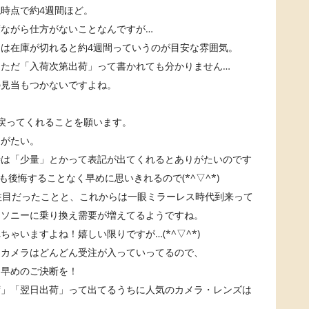
時点で約4週間ほど。
ながら仕方がないことなんですが…
は在庫が切れると約4週間っていうのが目安な雰囲気。
ただ「入荷次第出荷」って書かれても分かりません…
の見当もつかないですよね。
戻ってくれることを願います。
りがたい。
時は「少量」とかって表記が出てくれるとありがたいのです
後悔することなく早めに思いきれるので(*^▽^*)
Iが大注目だったことと、これからは一眼ミラーレス時代到来って
りソニーに乗り換え需要が増えてるようですね。
ゃいますよね！嬉しい限りですが…(*^▽^*)
・カメラはどんどん受注が入っていってるので、
は早めのご決断を！
荷」「翌日出荷」って出てるうちに人気のカメラ・レンズは