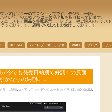
ワンズはソニーのプロショップです。デジタル一眼α、
ハイレゾ、VAIOなどソニー製品全般を取り扱っています。
ソニーストア商品を多数展示し、レビューやご購入のアシス
行っております。店頭での注文もお受けしております！
ラ
XPERIA
ハイレゾ・オーディオ
VAIO
ブログ
ワン
IIIが今でも発売日納期で好調！の反面
ンズがかなりの納期に…
メラ
α7RIII
,
α＜アルファ＞デジタル一眼カメラ
,
SEL100400GM
,