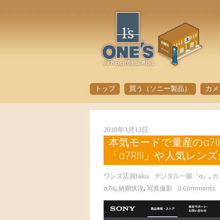
トップ
買う（ソニー製品）
カメ
2018年3月13日
本気モードで量産のα7
「α7RIII」や人気レ
ワンズ店員taku
デジタル一眼『α』
,
カ
α7iii
,
納期状況
,
写真撮影
0 Comments