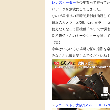
レンズヒーター
を今年買って持って
いデータを無駄にしてしまった。
なので星撮りの長時間撮影は油断しては
最近のカメラ（α7SII、α9、α7RIII、α
使えなくなって旧機種「α7」での撮
別所隆弘さんのトークショーを聞い
（笑）
今年はいろいろな場所で桜の撮影を
みなさんも撮影楽しんでくださいね！(*
＞
ソニーストア大阪でα7RIII（IL