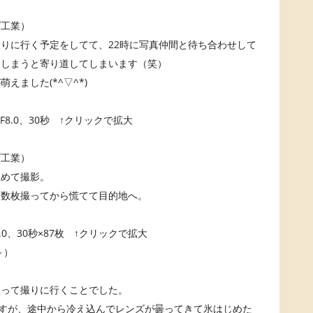
プ工業）
りに行く予定をしてて、22時に写真仲間と待ち合わせして
てしまうと寄り道してしまいます（笑）
ました(*^▽^*)
00、F8.0、30秒 ↑クリックで拡大
プ工業）
止めて撮影。
、数枚撮ってから慌てて目的地へ。
、F8.0、30秒×87枚 ↑クリックで拡大
～）
）
使って撮りに行くことでした。
ですが、途中から冷え込んでレンズが曇ってきて氷はじめた