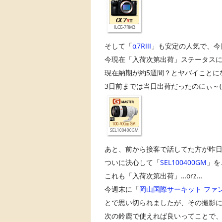
そして「
α7RIII
」も安定の人気で、今
今現在「入荷次第出荷」ステータスに
現在納期が約5週間？とヤバイことに
3日前までは当日出荷だったのにぃ～(T
あと、前から接客で話してた方が昨
ついに決心して「
SEL100400GM
」を
これも「入荷次第出荷」…orz…
今週末に「
岡山国際サーキット ファン感
とで思い切られましたが、その撮影
次の鈴鹿で使えれば良いってことで