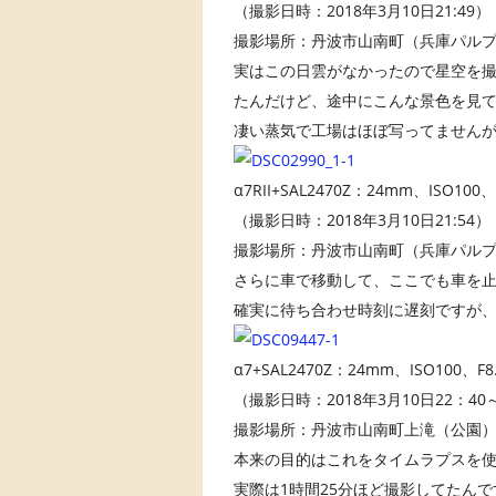
（撮影日時：2018年3月10日21:49）
撮影場所：丹波市山南町（兵庫パル
実はこの日雲がなかったので星空を撮
たんだけど、途中にこんな景色を見
凄い蒸気で工場はほぼ写ってませんが萌え
α7RII+SAL2470Z：24mm、ISO1
（撮影日時：2018年3月10日21:54）
撮影場所：丹波市山南町（兵庫パル
さらに車で移動して、ここでも車を
確実に待ち合わせ時刻に遅刻ですが
α7+SAL2470Z：24mm、ISO100
（撮影日時：2018年3月10日22：40
撮影場所：丹波市山南町上滝（公園
本来の目的はこれをタイムラプスを
実際は1時間25分ほど撮影してたん