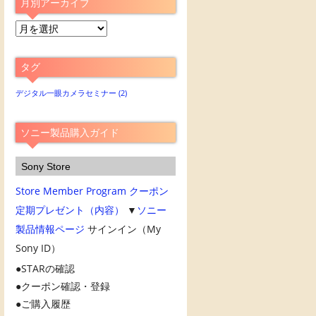
月別アーカイブ
月
別
ア
タグ
ー
カ
デジタル一眼カメラセミナー
(2)
イ
ブ
ソニー製品購入ガイド
Sony Store
Store Member Program
クーポン
定期プレゼント（内容）
▼
ソニー
製品情報ページ
サインイン（My
Sony ID）
STARの確認
クーポン確認・登録
ご購入履歴