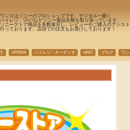
ワンズはソニーのプロショップです。デジタル一眼α、
ハイレゾ、VAIOなどソニー製品全般を取り扱っています。
ソニーストア商品を多数展示し、レビューやご購入のアシス
行っております。店頭での注文もお受けしております！
ラ
XPERIA
ハイレゾ・オーディオ
VAIO
ブログ
ワン