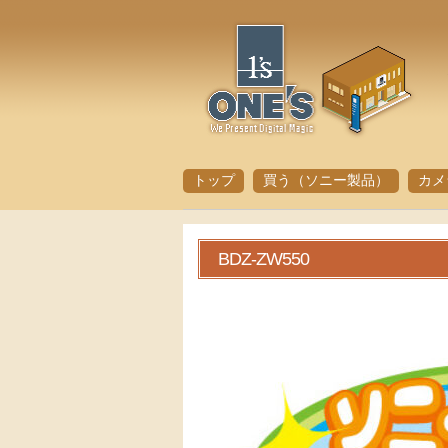
トップ
買う（ソニー製品）
カメ
BDZ-ZW550