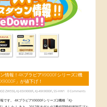
情報！4KブラビアX9000Fシリーズ2機
-49X9000F」が値下げ！
BDZ-ZW550
,
KJ-65X9000F
,
KJ-49X9000F
,
SS-HW1
0 Comments
す。 4KブラビアX9000Fシリーズ2機種「KJ-
」が値下げしました！ あと、2017年モデルの2番組同時録画対応ブル