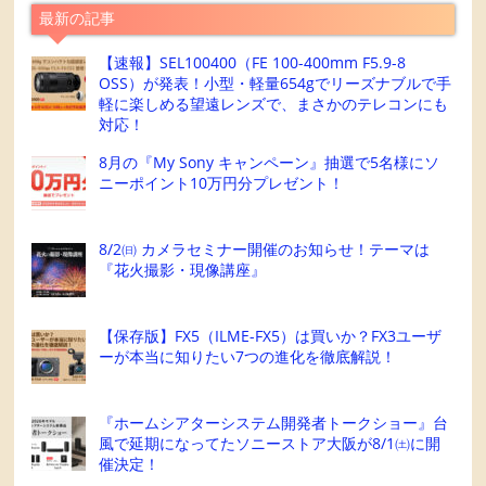
最新の記事
【速報】SEL100400（FE 100-400mm F5.9-8
OSS）が発表！小型・軽量654gでリーズナブルで手
軽に楽しめる望遠レンズで、まさかのテレコンにも
対応！
8月の『My Sony キャンペーン』抽選で5名様にソ
ニーポイント10万円分プレゼント！
8/2㈰ カメラセミナー開催のお知らせ！テーマは
『花火撮影・現像講座』
【保存版】FX5（ILME-FX5）は買いか？FX3ユーザ
ーが本当に知りたい7つの進化を徹底解説！
『ホームシアターシステム開発者トークショー』台
風で延期になってたソニーストア大阪が8/1㈯に開
催決定！