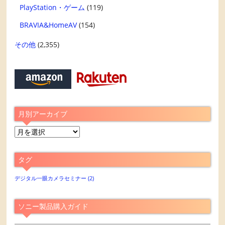
PlayStation・ゲーム
(119)
BRAVIA&HomeAV
(154)
その他
(2,355)
月別アーカイブ
月
別
ア
タグ
ー
カ
デジタル一眼カメラセミナー
(2)
イ
ブ
ソニー製品購入ガイド