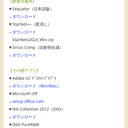
【星景写真用】
▼Sequator（日本語版）
→
ダウンロード
▼StarNet++（星消し）
→
ダウンロード
StarNetv2GUI_Win.zip
▼Sirius Comp（比較明合成）
→
ダウンロード
【その他アプリ】
▼Adobe CC ﾃﾞｽｸﾄｯﾌﾟｱﾌﾟﾘ
→
ダウンロード（Win/Mac）
▼Microsoft Off
→
setup.office.com
▼Nik Collection 2012（DXO）
→
ダウンロード
▼DxO PureRAW