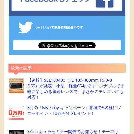
最新の記事
【速報】SEL100400（FE 100-400mm F5.9-8
OSS）が発表！小型・軽量654gでリーズナブルで手
軽に楽しめる望遠レンズで、まさかのテレコンにも
対応！
8月の『My Sony キャンペーン』抽選で5名様にソ
ニーポイント10万円分プレゼント！
8/2㈰ カメラセミナー開催のお知らせ！テーマは