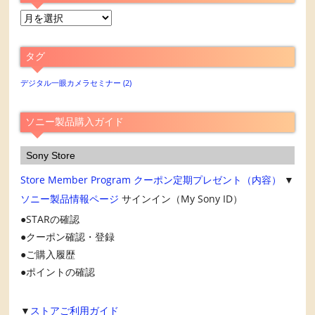
月
別
ア
タグ
ー
カ
デジタル一眼カメラセミナー
(2)
イ
ブ
ソニー製品購入ガイド
Sony Store
Store Member Program
クーポン定期プレゼント（内容）
▼
ソニー製品情報ページ
サインイン（My Sony ID）
STARの確認
クーポン確認・登録
ご購入履歴
ポイントの確認
▼
ストアご利用ガイド