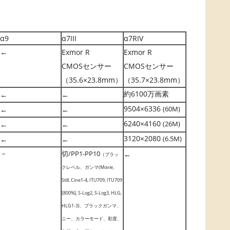
α9
α7III
α7RIV
←
Exmor R
Exmor R
CMOSセンサー
CMOSセンサー
（35.6×23.8mm）
（35.7×23.8mm）
約6100万画素
←
←
9504×6336
(60M)
←
←
6240×4160
(26M)
←
←
3120×2080
(6.5M)
←
←
－
切/PP1-PP10
←
（ブラッ
クレベル、ガンマ(Movie,
Still, Cine1-4, ITU709, ITU709
[800%], S-Log2, S-Log3, HLG,
HLG1-3)、ブラックガンマ、
ニー、カラーモード、彩度、