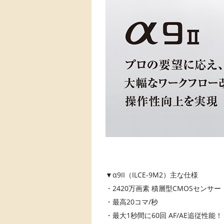
▼α9II（ILCE-9M2）主な仕様
・2420万画素 積層型CMOSセンサー「
・最高20コマ/秒
・最大1秒間に60回 AF/AE追従性能！