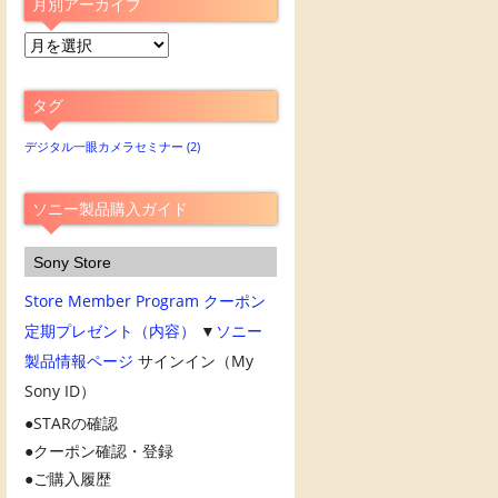
月別アーカイブ
月
別
ア
タグ
ー
カ
デジタル一眼カメラセミナー
(2)
イ
ブ
ソニー製品購入ガイド
Sony Store
Store Member Program
クーポン
定期プレゼント（内容）
▼
ソニー
製品情報ページ
サインイン（My
Sony ID）
STARの確認
クーポン確認・登録
ご購入履歴