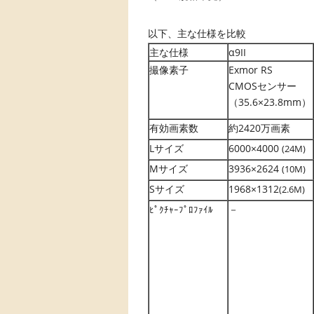
以下、主な仕様を比較
主な仕様
α9II
撮像素子
Exmor RS
CMOSセンサー
（35.6×23.8mm）
有効画素数
約2420万画素
Lサイズ
6000×4000
(24M)
Mサイズ
3936×2624
(10M)
Sサイズ
1968×1312
(2.6M)
－
ﾋﾟｸﾁｬｰﾌﾟﾛﾌｧｲﾙ