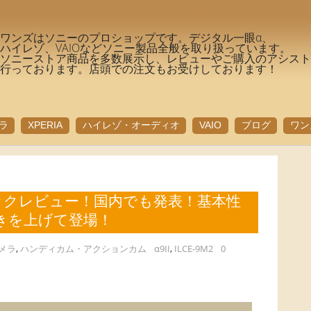
ワンズはソニーのプロショップです。デジタル一眼α、
ハイレゾ、VAIOなどソニー製品全般を取り扱っています。
ソニーストア商品を多数展示し、レビューやご購入のアシス
行っております。店頭での注文もお受けしております！
ラ
XPERIA
ハイレゾ・オーディオ
VAIO
ブログ
ワン
）スペックレビュー！国内でも発表！基本性
きを上げて登場！
メラ
,
ハンディカム・アクションカム
α9II
,
ILCE-9M2
0
！