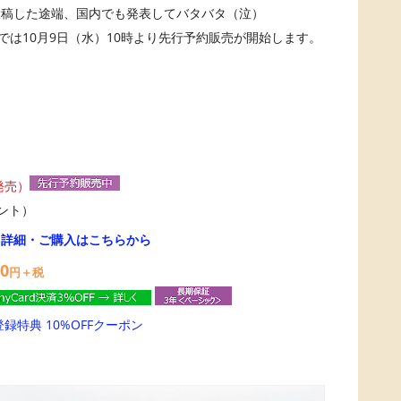
投稿した途端、国内でも発表してバタバタ（泣）
では10月9日（水）10時より先行予約販売が開始します。
1発売）
ウント）
→
詳細・ご購入はこちらから
00
円＋税
登録特典 10%OFFクーポン