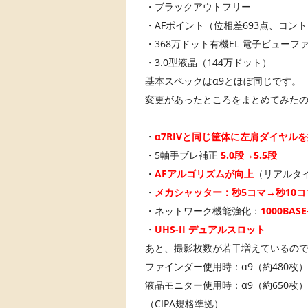
・ブラックアウトフリー
・AFポイント（位相差693点、コント
・368万ドット有機EL 電子ビューフ
・3.0型液晶（144万ドット）
基本スペックはα9とほぼ同じです。
変更があったところをまとめてみた
・
α7RIVと同じ筐体に左肩ダイヤル
・5軸手ブレ補正
5.0段→5.5段
・
AFアルゴリズムが向上
（リアルタ
・
メカシャッター：秒5コマ→秒10コ
・ネットワーク機能強化：
1000BASE
・
UHS-II デュアルスロット
あと、撮影枚数が若干増えているの
ファインダー使用時：α9（約480枚） 
液晶モニター使用時：α9（約650枚） 
（CIPA規格準拠）