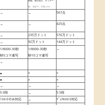
色相、色の深さ、ディテー
ル、コピー、リセット）
567点
←
←
425点
←
←
235万ドット
576万ドット
←
92万ドット
144万ドット
←
1/8000-30秒
1/8000-30秒
←
秒5コマ連写
秒10コマ連写
←
×
×
●
●
×
×
←
←
←
5.0段
5.5段
←
1ｽﾛｯﾄのみ対応
ﾃﾞｭｱﾙｽﾛｯﾄ対応
←