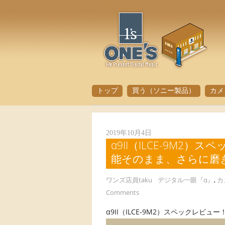
トップ
買う（ソニー製品）
カメ
2019年10月4日
α9II（ILCE-9M2
能そのまま、さらに磨
ワンズ店員taku
デジタル一眼『α』
,
カ
Comments
α9II（ILCE-9M2）スペックレビュー