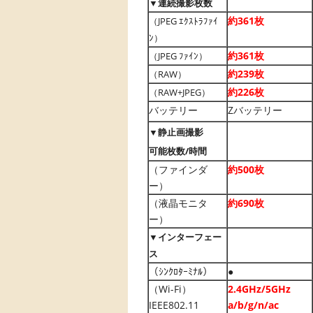
▼連続撮影枚数
約361枚
（JPEG ｴｸｽﾄﾗﾌｧｲ
ﾝ）
約361枚
（JPEG ﾌｧｲﾝ）
約239枚
（RAW）
約226枚
（RAW+JPEG）
バッテリー
Zバッテリー
▼静止画撮影
可能枚数/時間
（ファインダ
約500枚
ー）
（液晶モニタ
約690枚
ー）
▼インターフェー
ス
（ｼﾝｸﾛﾀｰﾐﾅﾙ）
●
（Wi-Fi）
2.4GHz/5GHz
IEEE802.11
a/b/g/n/ac