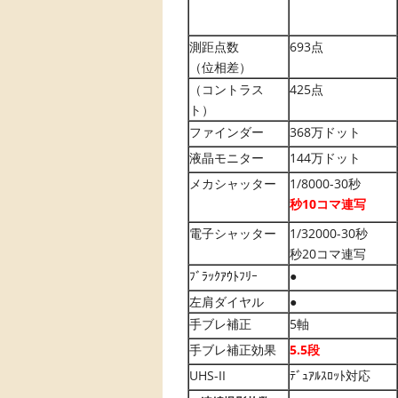
測距点数
693点
（位相差）
（コントラス
425点
ト）
ファインダー
368万ドット
液晶モニター
144万ドット
メカシャッター
1/8000-30秒
秒10コマ連写
電子シャッター
1/32000-30秒
秒20コマ連写
ﾌﾞﾗｯｸｱｳﾄﾌﾘｰ
●
左肩ダイヤル
●
手ブレ補正
5軸
手ブレ補正効果
5.5段
UHS-II
ﾃﾞｭｱﾙｽﾛｯﾄ対応