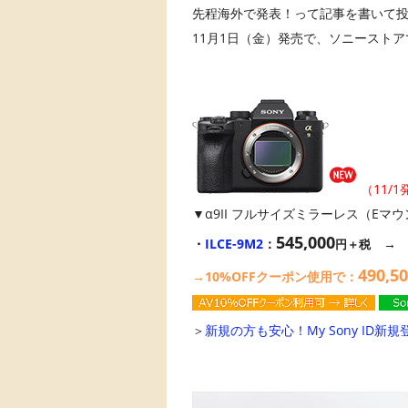
先程海外で発表！って記事を書いて
11月1日（金）発売で、ソニーストア
（11/
▼α9II フルサイズミラーレス（Eマ
545,000
・
ILCE-9M2
：
円＋税
490,5
→10%OFFクーポン使用で：
＞
新規の方も安心！My Sony ID新規