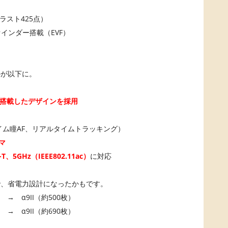
ラスト425点）
ァインダー搭載（EVF）
のが以下に。
を搭載したデザインを採用
イム瞳AF、リアルタイムトラッキング）
マ
-T、5GHz（IEEE802.11ac）
に対応
で、省電力設計になったかもです。
→ α9II（約500枚）
→ α9II（約690枚）