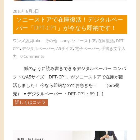
2018年6月5日
ソニーストアで在庫復活！デジタルペー
パー「DPT-CP1」が今なら即納です！
ワンズ店員taku
その他
sony
,
ソニーストア
,
在庫復活
,
DPT-
CP1
,
デジタルペーパー
,
A5サイズ
,
電子ペーパー
,
手書き文字入
力
0 Comments
紙のように読み書きできるデジタルペーパー コンパ
クトなA5サイズ「DPT-CP1」がソニーストアで在庫が復
活しました！ 今なら即納なのでお急ぎを！ （6/5発
売） ▼デジタルペーパー ・DPT-CP1：69, […]
詳しくはコチラ