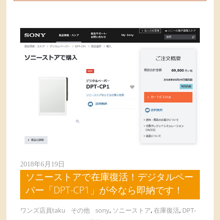
2018年6月19日
ソニーストアで在庫復活！デジタルペー
パー「DPT-CP1」が今なら即納です！
ワンズ店員taku
その他
sony
,
ソニーストア
,
在庫復活
,
DPT-