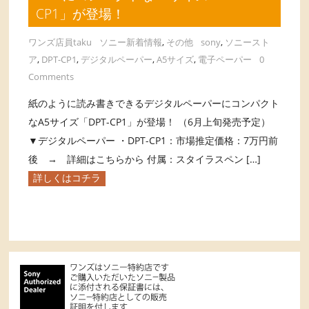
CP1」が登場！
ワンズ店員taku
ソニー新着情報
,
その他
sony
,
ソニースト
ア
,
DPT-CP1
,
デジタルペーパー
,
A5サイズ
,
電子ペーパー
0
Comments
紙のように読み書きできるデジタルペーパーにコンパクト
なA5サイズ「DPT-CP1」が登場！ （6月上旬発売予定）
▼デジタルペーパー ・DPT-CP1：市場推定価格：7万円前
後 → 詳細はこちらから 付属：スタイラスペン […]
詳しくはコチラ